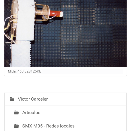
Feu clic per a visualitzar la imatge a mida completa…
Mida: 460.828125KB
Victor Carceler
N
a
Artículos
v
e
SMX M05 - Redes locales
g