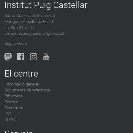
Institut Puig Castellar
Santa Coloma de Gramenet
Avinguda Anselm de Riu 10
Tn: 93 391 61 11
E-mail:
iespuigcastellar@xtec.cat
Segueix-nos:
El centre
Informació general
Documents de referència
Biblioteca
Revista
Secretaria
IOC
AMPA