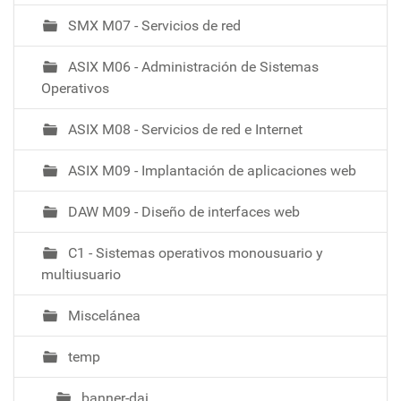
a
SMX M07 - Servicios de red
c
i
ASIX M06 - Administración de Sistemas
ó
Operativos
ASIX M08 - Servicios de red e Internet
ASIX M09 - Implantación de aplicaciones web
DAW M09 - Diseño de interfaces web
C1 - Sistemas operativos monousuario y
multiusuario
Miscelánea
temp
banner-dai