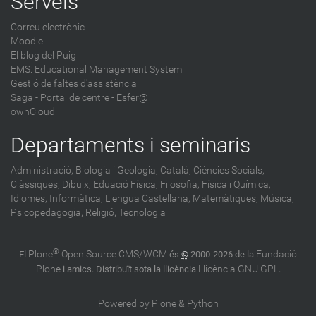
Serveis
Correu electrònic
Moodle
El blog del Puig
EMS: Educational Management System
Gestió de faltes d'assistència
Saga
-
Portal de centre - Esfer@
ownCloud
Departaments i seminaris
Administració,
Biologia i Geologia,
Català,
Ciències Socials,
Clàssiques,
Dibuix,
Eduació Física,
Filosofia,
Física i Química,
Idiomes,
Informàtica,
Llengua Castellana,
Matemàtiques,
Música,
Psicopedagogia,
Religió,
Tecnologia
®
Plone
Open Source CMS/WCM
Fundació
El
és
©
2000-2026 de la
Plone
Llicència GNU GPL
i amics. Distribuït sota la llicència
.
Powered by Plone & Python