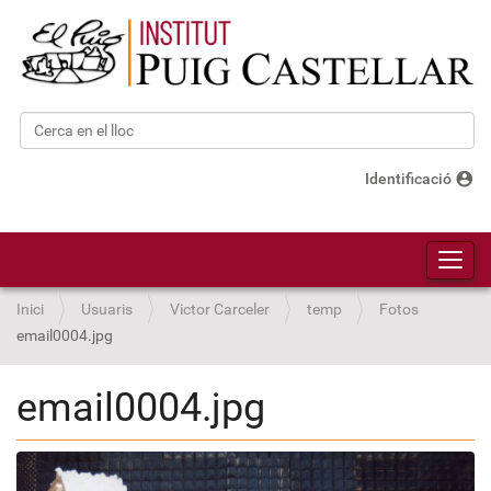
Cerca
Cerca avançada…
account_circle
Identificació
Toggl
Inici
Usuaris
Victor Carceler
temp
Fotos
email0004.jpg
email0004.jpg