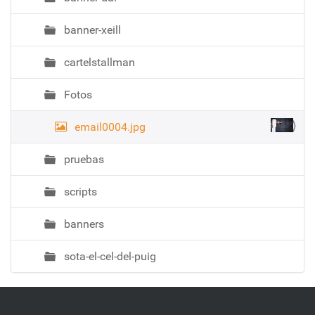
banner-xeill
cartelstallman
Fotos
email0004.jpg
pruebas
scripts
banners
sota-el-cel-del-puig