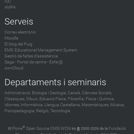
IOC
AMPA
Serveis
Correu electrònic
Moodle
El blog del Puig
EMS: Educational Management System
Gestió de faltes d'assistència
Saga
-
Portal de centre - Esfer@
ownCloud
Departaments i seminaris
Administració,
Biologia i Geologia,
Català,
Ciències Socials,
Clàssiques,
Dibuix,
Eduació Física,
Filosofia,
Física i Química,
Idiomes,
Informàtica,
Llengua Castellana,
Matemàtiques,
Música,
Psicopedagogia,
Religió,
Tecnologia
®
Plone
Open Source CMS/WCM
Fundació
El
és
©
2000-2026 de la