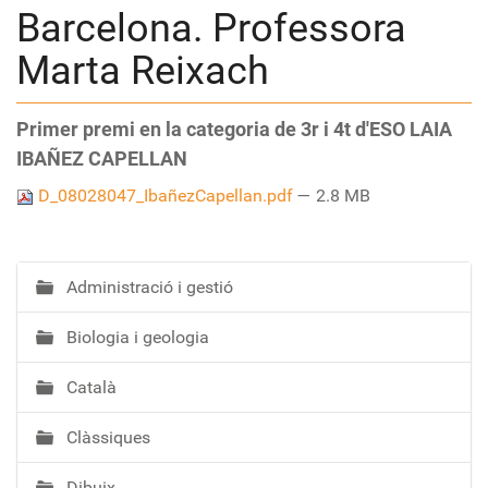
Barcelona. Professora
Marta Reixach
Primer premi en la categoria de 3r i 4t d'ESO LAIA
IBAÑEZ CAPELLAN
D_08028047_IbañezCapellan.pdf
— 2.8 MB
Administració i gestió
N
a
Biologia i geologia
v
e
Català
g
a
Clàssiques
c
i
Dibuix