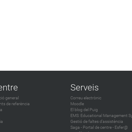
entre
Serveis
ió general
Correu electrònic
ts de referència
Moodle
ca
El blog del Puig
EMS: Educational Management S
ia
Gestió de faltes d'assistència
Saga
-
Portal de centre - Esfer@