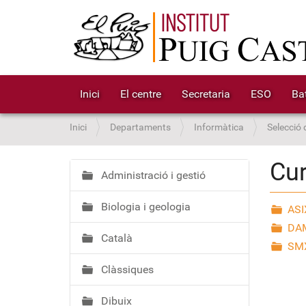
Inici
El centre
Secretaria
ESO
Bat
S
Inici
Departaments
Informàtica
Selecció 
o
u
Cur
a
Administració i gestió
N
:
a
Biologia i geologia
v
ASI
e
DA
Català
g
SM
a
Clàssiques
c
i
Dibuix