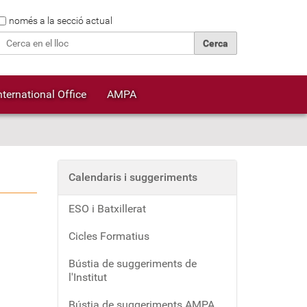
Cerca
només a la secció actual
Cerca avançada…
nternational Office
AMPA
Calendaris i suggeriments
ESO i Batxillerat
Cicles Formatius
Bústia de suggeriments de
l'Institut
Bústia de suggeriments AMPA