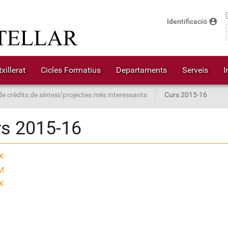
account_circle
Identificació
xillerat
Cicles Formatius
Departaments
Serveis
I
de crèdits de síntesi/projectes més interessants
Curs 2015-16
s 2015-16
X
M
X