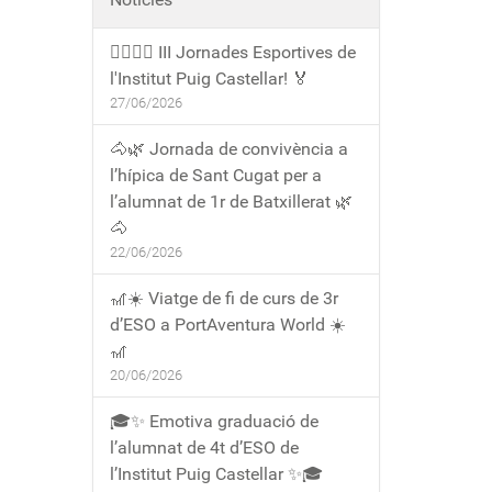
🏃‍♀️🏃‍♂️ III Jornades Esportives de
l'Institut Puig Castellar! 🏅
27/06/2026
🐴🌿 Jornada de convivència a
l’hípica de Sant Cugat per a
l’alumnat de 1r de Batxillerat 🌿
🐴
22/06/2026
🎢☀️ Viatge de fi de curs de 3r
d’ESO a PortAventura World ☀️
🎢
20/06/2026
🎓✨ Emotiva graduació de
l’alumnat de 4t d’ESO de
l’Institut Puig Castellar ✨🎓