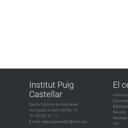
Institut Puig
El c
Castellar
Informac
Documen
Santa Coloma de Gramenet
Bibliote
Avinguda Anselm de Riu 10
Revista
Tn: 93 391 61 11
Secretar
E-mail:
iespuigcastellar@xtec.cat
IOC