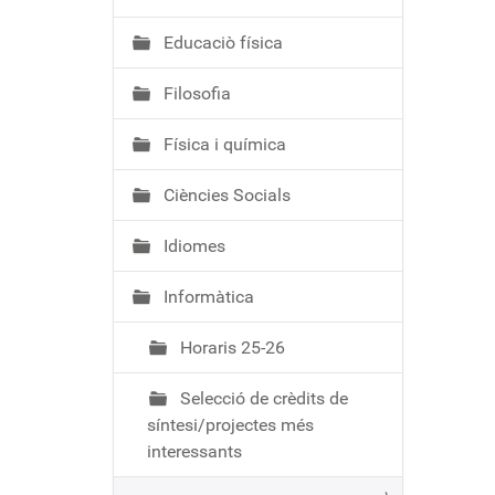
ó
Educaciò física
Filosofia
Física i química
Ciències Socials
Idiomes
Informàtica
Horaris 25-26
Selecció de crèdits de
síntesi/projectes més
interessants