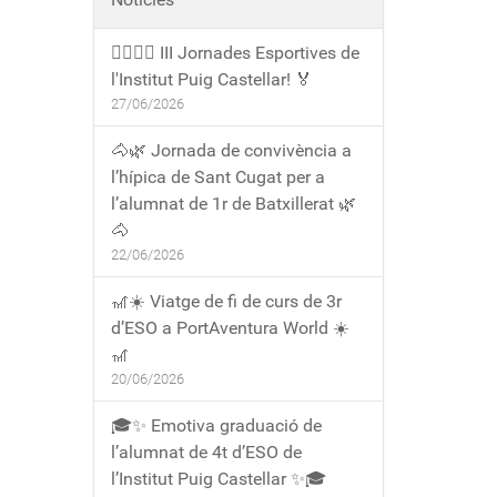
🏃‍♀️🏃‍♂️ III Jornades Esportives de
l'Institut Puig Castellar! 🏅
27/06/2026
🐴🌿 Jornada de convivència a
l’hípica de Sant Cugat per a
l’alumnat de 1r de Batxillerat 🌿
🐴
22/06/2026
🎢☀️ Viatge de fi de curs de 3r
d’ESO a PortAventura World ☀️
🎢
20/06/2026
🎓✨ Emotiva graduació de
l’alumnat de 4t d’ESO de
l’Institut Puig Castellar ✨🎓