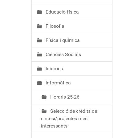
ó
Educaciò física
Filosofia
Física i química
Ciències Socials
Idiomes
Informàtica
Horaris 25-26
Selecció de crèdits de
síntesi/projectes més
interessants