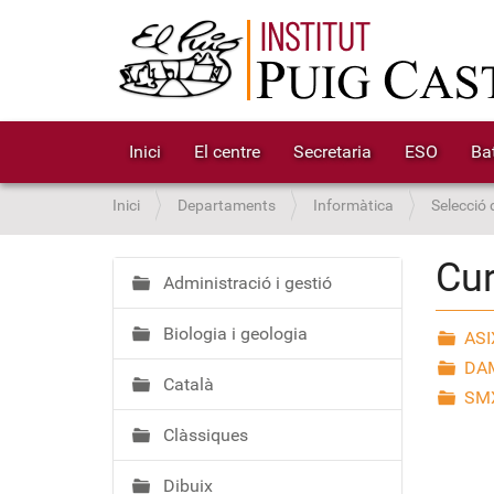
Inici
El centre
Secretaria
ESO
Bat
S
Inici
Departaments
Informàtica
Selecció 
o
u
Cur
a
Administració i gestió
N
:
a
Biologia i geologia
v
ASI
e
DA
Català
g
SM
a
Clàssiques
c
i
Dibuix