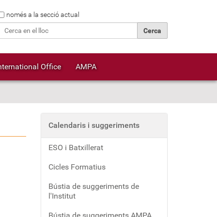
Cerca
només a la secció actual
Cerca avançada…
nternational Office
AMPA
Calendaris i suggeriments
ESO i Batxillerat
Cicles Formatius
Bústia de suggeriments de
l'Institut
Bústia de suggeriments AMPA