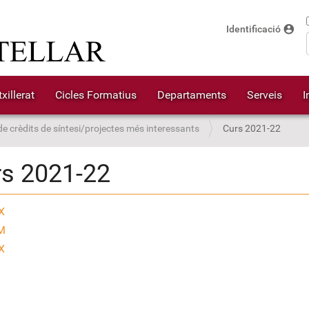
account_circle
Identificació
xillerat
Cicles Formatius
Departaments
Serveis
I
de crèdits de síntesi/projectes més interessants
Curs 2021-22
s 2021-22
X
M
X