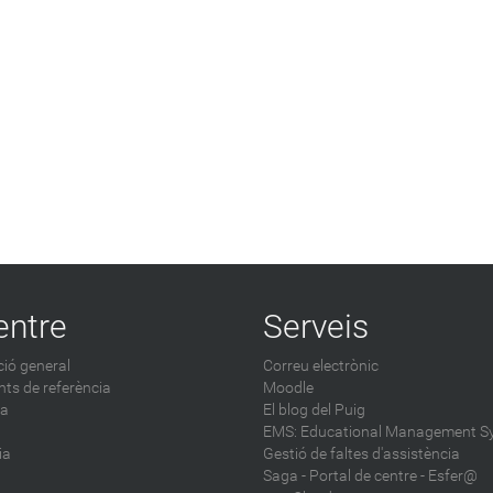
entre
Serveis
ió general
Correu electrònic
ts de referència
Moodle
ca
El blog del Puig
EMS: Educational Management S
ia
Gestió de faltes d'assistència
Saga
-
Portal de centre - Esfer@