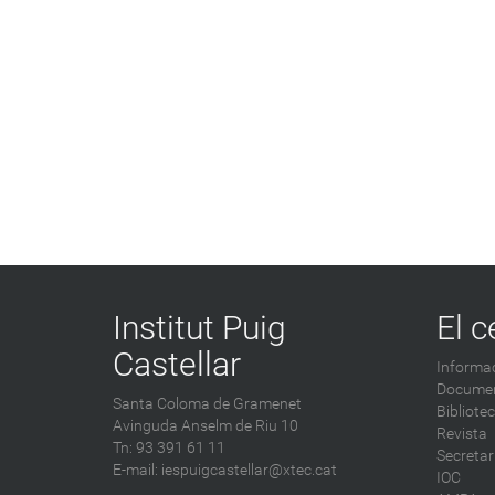
Institut Puig
El c
Castellar
Informac
Documen
Santa Coloma de Gramenet
Bibliote
Avinguda Anselm de Riu 10
Revista
Tn: 93 391 61 11
Secretar
E-mail:
iespuigcastellar@xtec.cat
IOC