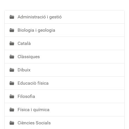
Administració i gestió
N
a
Biologia i geologia
v
e
Català
g
a
Clàssiques
c
i
Dibuix
ó
Educaciò física
Filosofia
Física i química
Ciències Socials