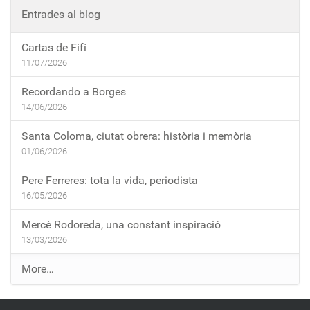
Entrades al blog
Cartas de Fifí
11/07/2026
Recordando a Borges
14/06/2026
Santa Coloma, ciutat obrera: història i memòria
01/06/2026
Pere Ferreres: tota la vida, periodista
16/05/2026
Mercè Rodoreda, una constant inspiració
13/03/2026
E
More…
n
t