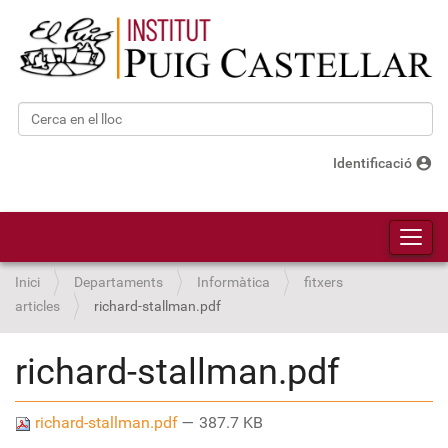
Cerca
Cerca avançada…
account_circle
Identificació
Toggl
Inici
Departaments
Informàtica
fitxers
articles
richard-stallman.pdf
richard-stallman.pdf
richard-stallman.pdf
— 387.7 KB