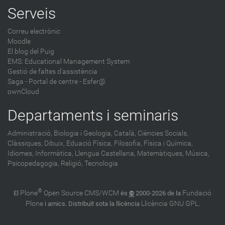
Serveis
Correu electrònic
Moodle
El blog del Puig
EMS: Educational Management System
Gestió de faltes d'assistència
Saga
-
Portal de centre - Esfer@
ownCloud
Departaments i seminaris
Administració,
Biologia i Geologia,
Català,
Ciències Socials,
Clàssiques,
Dibuix,
Eduació Física,
Filosofia,
Física i Química,
Idiomes,
Informàtica,
Llengua Castellana,
Matemàtiques,
Música,
Psicopedagogia,
Religió,
Tecnologia
®
Plone
Open Source CMS/WCM
Fundació
El
és
©
2000-2026 de la
Plone
Llicència GNU GPL
i amics. Distribuït sota la llicència
.