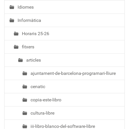
Idiomes
Informàtica
Horaris 25-26
fitxers
articles
ajuntament-de-barcelona-programari-lliure
cenatic
copia-este-libro
cultura-libre
iii-libro-blanco-del-software-libre