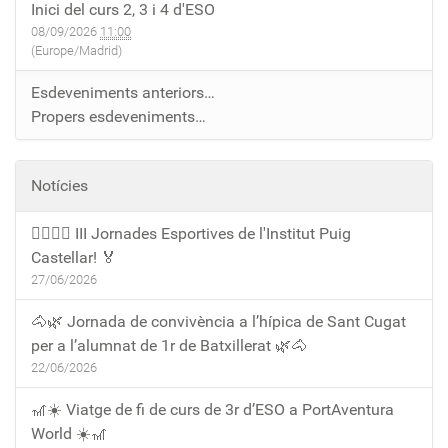
Inici del curs 2, 3 i 4 d'ESO
08/09/2026
11:00
(Europe/Madrid)
Esdeveniments anteriors…
Propers esdeveniments…
Notícies
🏃‍♀️🏃‍♂️ III Jornades Esportives de l'Institut Puig
Castellar! 🏅
27/06/2026
🐴🌿 Jornada de convivència a l’hípica de Sant Cugat
per a l’alumnat de 1r de Batxillerat 🌿🐴
22/06/2026
🎢☀️ Viatge de fi de curs de 3r d’ESO a PortAventura
World ☀️🎢