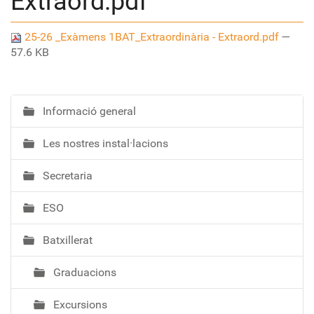
Extraord.pdf
25-26 _Exàmens 1BAT_Extraordinària - Extraord.pdf
—
57.6 KB
Informació general
N
a
Les nostres instal·lacions
v
e
Secretaria
g
a
ESO
c
i
Batxillerat
ó
Graduacions
Excursions