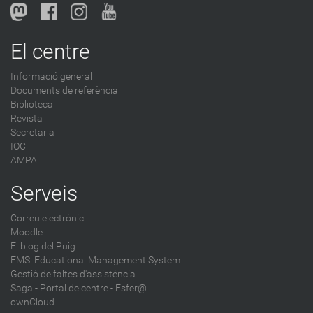
l
o
g
El centre
-
Informació general
Documents de referència
Biblioteca
Revista
Secretaria
IOC
AMPA
Serveis
Correu electrònic
Moodle
El blog del Puig
EMS: Educational Management System
Gestió de faltes d'assistència
Saga
-
Portal de centre - Esfer@
ownCloud