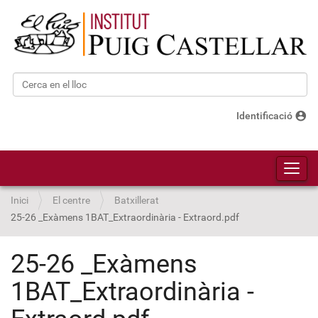
Cerca
Cerca avançada…
account_circle
Identificació
Toggl
Inici
El centre
Batxillerat
25-26 _Exàmens 1BAT_Extraordinària - Extraord.pdf
25-26 _Exàmens
1BAT_Extraordinària -