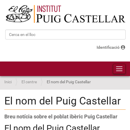
Cerca
Cerca avançada…
account_circle
Identificació
Toggl
Inici
El centre
El nom del Puig Castellar
El nom del Puig Castellar
Breu notícia sobre el poblat ibèric Puig Castellar
El nom del Puig Castellar