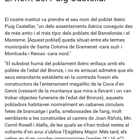
El nostre institut va prendre el seu nom del poblat ibèric
Puig Castellar, "un dels assentaments ibèrics coneguts des
de més antic i el més típic dels poblats del Barcelonès i el
Maresme. [Aquest poblat] queda situat entre els termes
municipals de Santa Coloma de Gramenet -cara sud- i
Montcada i Reixac -cara nord."
"El substrat humà del poblament ibèric enllaça amb els
pobles de l'edat del Bronze, i no és arriscat admetre que els
seus estandants establerts en la contrada fossin els
constructors de l'enterrament megalític de la Cova d'en
Genís (vessant de la muntanya que mira a llevant i on van
trobar objectes funeraris de l'edat del Bronze), aquests
pobladors habitaven normalment en cabanes circulars
fetes de brancatge i palla, arrebossades de fang, molt
semblants a les construïdes al carrers de Joan Ràfols, Mn.
Camil Rosell i Alella, de les quals se n'han trobat restes al
voltants d'on avui s'ublica l'Església Major. Més tard, els
celtes en dues onades immigratòries (segles IX i VI aC)