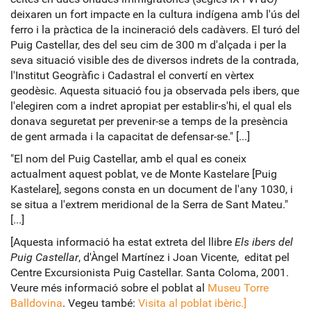
deixaren un fort impacte en la cultura indígena amb l'ús del
ferro i la pràctica de la incineració dels cadàvers. El turó del
Puig Castellar, des del seu cim de 300 m d'alçada i per la
seva situació visible des de diversos indrets de la contrada,
l'Institut Geogràfic i Cadastral el convertí en vèrtex
geodèsic. Aquesta situació fou ja observada pels ibers, que
l'elegiren com a indret apropiat per establir-s'hi, el qual els
donava seguretat per prevenir-se a temps de la presència
de gent armada i la capacitat de defensar-se." [...]
"El nom del Puig Castellar, amb el qual es coneix
actualment aquest poblat, ve de Monte Kastelare [Puig
Kastelare], segons consta en un document de l'any 1030, i
se situa a l'extrem meridional de la Serra de Sant Mateu."
[...]
[Aquesta informació ha estat extreta del llibre
Els ibers del
Puig Castellar
, d'Àngel Martínez i Joan Vicente, editat pel
Centre Excursionista Puig Castellar. Santa Coloma, 2001.
Veure més informació sobre el poblat al
Museu Torre
Balldovina
. Vegeu també:
Visita al poblat ibèric.]