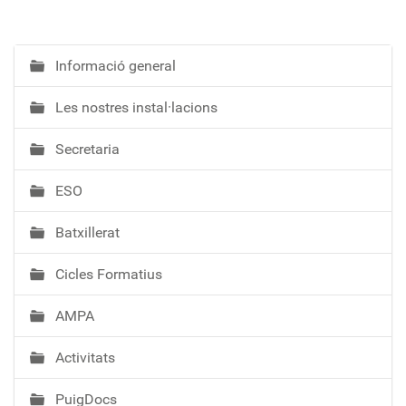
Informació general
N
a
Les nostres instal·lacions
v
e
Secretaria
g
a
ESO
c
i
Batxillerat
ó
Cicles Formatius
AMPA
Activitats
PuigDocs