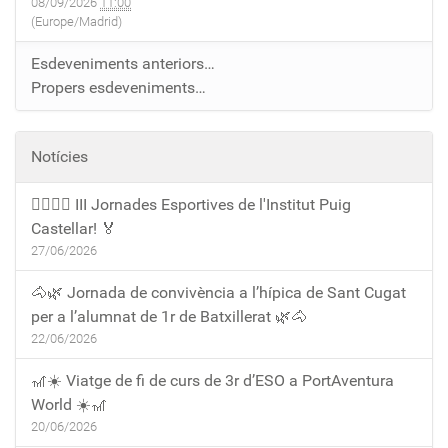
08/09/2026
11:00
(Europe/Madrid)
Esdeveniments anteriors…
Propers esdeveniments…
Notícies
🏃‍♀️🏃‍♂️ III Jornades Esportives de l'Institut Puig
Castellar! 🏅
27/06/2026
🐴🌿 Jornada de convivència a l’hípica de Sant Cugat
per a l’alumnat de 1r de Batxillerat 🌿🐴
22/06/2026
🎢☀️ Viatge de fi de curs de 3r d’ESO a PortAventura
World ☀️🎢
20/06/2026