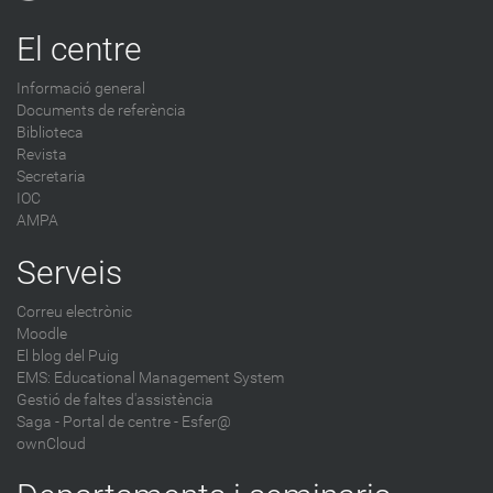
o
g
El centre
-
Informació general
Documents de referència
Biblioteca
Revista
Secretaria
IOC
AMPA
Serveis
Correu electrònic
Moodle
El blog del Puig
EMS: Educational Management System
Gestió de faltes d'assistència
Saga
-
Portal de centre - Esfer@
ownCloud