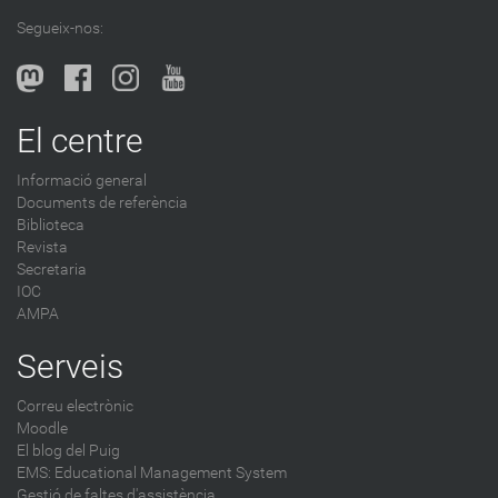
l
Segueix-nos:
b
l
o
g
El centre
-
Informació general
Documents de referència
Biblioteca
Revista
Secretaria
IOC
AMPA
Serveis
Correu electrònic
Moodle
El blog del Puig
EMS: Educational Management System
Gestió de faltes d'assistència