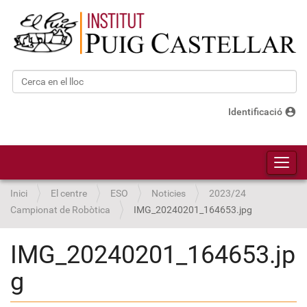
Cerca
Cerca avançada…
account_circle
Identificació
Toggl
Inici
El centre
ESO
Noticies
2023/24
Campionat de Robòtica
IMG_20240201_164653.jpg
IMG_20240201_164653.jp
g