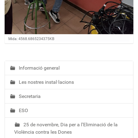
Feu clic per a visualitzar la imatge a mida completa…
Mida: 4568.6865234375KB
Informació general
N
a
Les nostres instal·lacions
v
e
Secretaria
g
a
ESO
c
i
25 de novembre, Dia per a l’Eliminació de la
ó
Violència contra les Dones