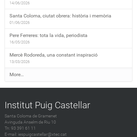
14/06/2026
Santa Coloma, ciutat obrera: història i memòria
01/06/2026
Pere Ferreres: tota la vida, periodista
16/05/2026
Mercè Rodoreda, una constant inspiració
13/03/2026
E
More…
n
t
r
Institut Puig Castellar
a
d
Santa Coloma de Gramenet
e
Avinguda Anselm de Riu 10
s
Tn: 93 391 61 11
a
E-mail:
iespuigcastellar@xtec.cat