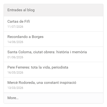
Entrades al blog
Cartas de Fifí
11/07/2026
Recordando a Borges
14/06/2026
Santa Coloma, ciutat obrera: història i memòria
01/06/2026
Pere Ferreres: tota la vida, periodista
16/05/2026
Mercè Rodoreda, una constant inspiració
13/03/2026
E
More…
n