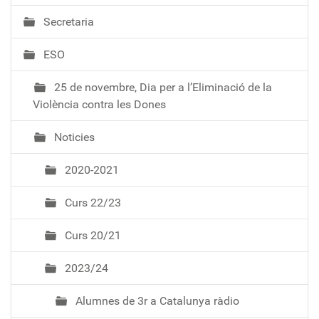
e
Secretaria
g
a
ESO
c
i
25 de novembre, Dia per a l’Eliminació de la
ó
Violència contra les Dones
Noticies
2020-2021
Curs 22/23
Curs 20/21
2023/24
Alumnes de 3r a Catalunya ràdio