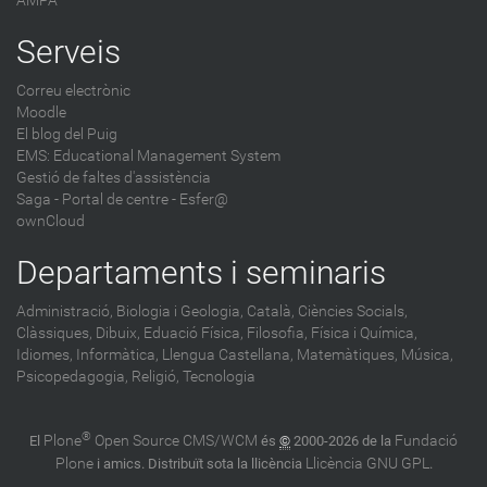
AMPA
Serveis
Correu electrònic
Moodle
El blog del Puig
EMS: Educational Management System
Gestió de faltes d'assistència
Saga
-
Portal de centre - Esfer@
ownCloud
Departaments i seminaris
Administració,
Biologia i Geologia,
Català,
Ciències Socials,
Clàssiques,
Dibuix,
Eduació Física,
Filosofia,
Física i Química,
Idiomes,
Informàtica,
Llengua Castellana,
Matemàtiques,
Música,
Psicopedagogia,
Religió,
Tecnologia
®
Plone
Open Source CMS/WCM
Fundació
El
és
©
2000-2026 de la
Plone
Llicència GNU GPL
i amics. Distribuït sota la llicència
.