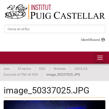
Cerca
Cerca avançada…
account_circle
Identificació
Toggl
Inici
El centre
ESO
Noticies
2023/24
Excursió al TNC 4t ESO
image_50337025.JPG
image_50337025.JPG