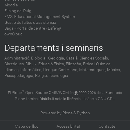
Moodle
El blog del Puig
EMS: Educational Management System
Gestió de faltes d'assistència
Saga
-
Portal de centre - Esfer@
ownCloud
Departaments i seminaris
Administració,
Biologia i Geologia,
Català,
Ciències Socials,
Clàssiques,
Dibuix,
Eduació Física,
Filosofia,
Física i Química,
Idiomes,
Informàtica,
Llengua Castellana,
Matemàtiques,
Música,
Psicopedagogia,
Religió,
Tecnologia
®
Plone
Open Source CMS/WCM
Fundació
El
és
©
2000-2026 de la
Plone
Llicència GNU GPL
i amics. Distribuït sota la llicència
.
Powered by Plone & Python
Mapa del lloc
Accessibilitat
Contacte