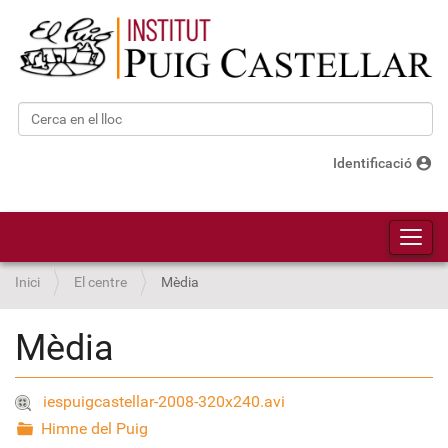
Cerca
Cerca avançada…
account_circle
Identificació
Toggl
Inici
El centre
Mèdia
Mèdia
iespuigcastellar-2008-320x240.avi
Himne del Puig