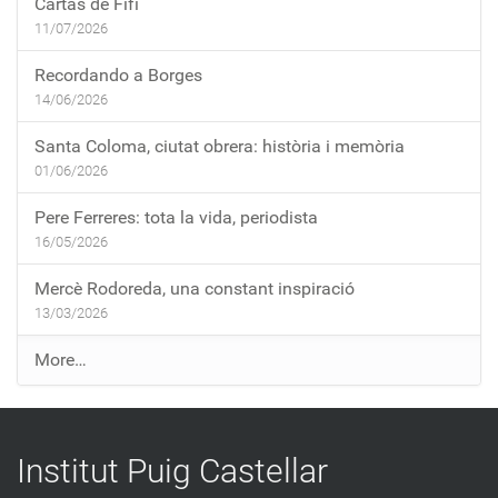
Cartas de Fifí
11/07/2026
Recordando a Borges
14/06/2026
Santa Coloma, ciutat obrera: història i memòria
01/06/2026
Pere Ferreres: tota la vida, periodista
16/05/2026
Mercè Rodoreda, una constant inspiració
13/03/2026
E
More…
n
t
r
Institut Puig Castellar
a
d