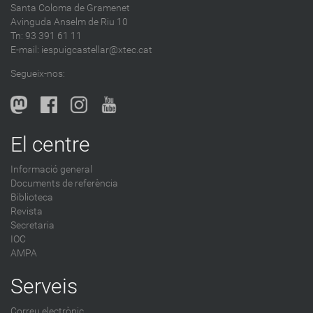
Santa Coloma de Gramenet
e
Avinguda Anselm de Riu 10
s
Tn: 93 391 61 11
a
E-mail:
iespuigcastellar@xtec.cat
l
Segueix-nos:
b
l
o
g
El centre
-
Informació general
Documents de referència
Biblioteca
Revista
Secretaria
IOC
AMPA
Serveis
Correu electrònic