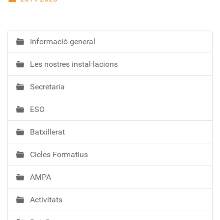
Informació general
N
a
Les nostres instal·lacions
v
e
Secretaria
g
a
ESO
c
i
Batxillerat
ó
Cicles Formatius
AMPA
Activitats