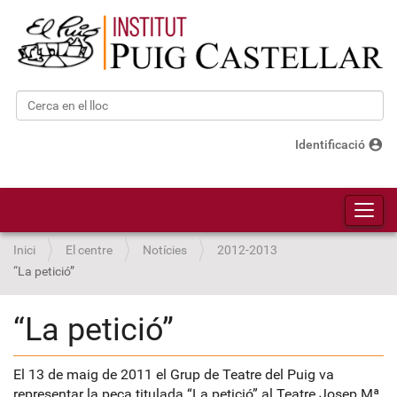
Cerca
Cerca avançada…
account_circle
Identificació
Toggl
Inici
El centre
Notícies
2012-2013
“La petició”
“La petició”
El 13 de maig de 2011 el Grup de Teatre del Puig va
representar la peça titulada “La petició” al Teatre Josep Mª