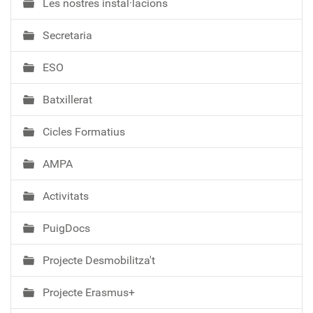
Les nostres instal·lacions
v
e
Secretaria
g
a
ESO
c
i
Batxillerat
ó
Cicles Formatius
AMPA
Activitats
PuigDocs
Projecte Desmobilitza't
Projecte Erasmus+