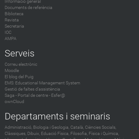
Informació general
Documents de referència
Biblioteca
Revista
Secretaria
IOC
AMPA
Serveis
Correu electrònic
Moodle
El blog del Puig
EMS: Educational Management System
Gestió de faltes d'assistència
Saga
-
Portal de centre - Esfer@
ownCloud
Departaments i seminaris
Administració,
Biologia i Geologia,
Català,
Ciències Socials,
Clàssiques,
Dibuix,
Eduació Física,
Filosofia,
Física i Química,