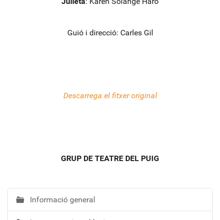
Julieta
: Karen Solange Haro
Guió i direcció: Carles Gil
Descarrega el fitxer original
GRUP DE TEATRE DEL PUIG
Informació general
N
a