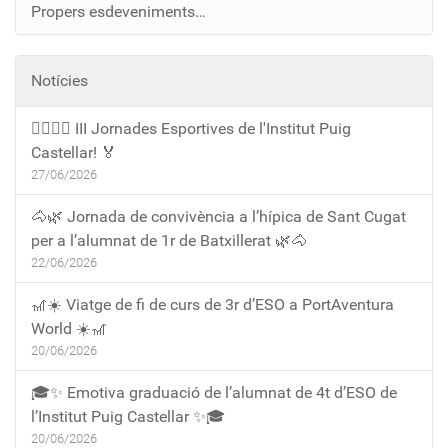
Propers esdeveniments…
Notícies
🏃‍♀️🏃‍♂️ III Jornades Esportives de l'Institut Puig
Castellar! 🏅
27/06/2026
🐴🌿 Jornada de convivència a l’hípica de Sant Cugat
per a l’alumnat de 1r de Batxillerat 🌿🐴
22/06/2026
🎢☀️ Viatge de fi de curs de 3r d’ESO a PortAventura
World ☀️🎢
20/06/2026
🎓✨ Emotiva graduació de l’alumnat de 4t d’ESO de
l’Institut Puig Castellar ✨🎓
20/06/2026