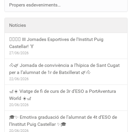
Propers esdeveniments…
Notícies
🏃‍♀️🏃‍♂️ III Jornades Esportives de l'Institut Puig
Castellar! 🏅
27/06/2026
🐴🌿 Jornada de convivència a l’hípica de Sant Cugat
per a l’alumnat de 1r de Batxillerat 🌿🐴
22/06/2026
🎢☀️ Viatge de fi de curs de 3r d’ESO a PortAventura
World ☀️🎢
20/06/2026
🎓✨ Emotiva graduació de l’alumnat de 4t d’ESO de
l’Institut Puig Castellar ✨🎓
20/06/2026