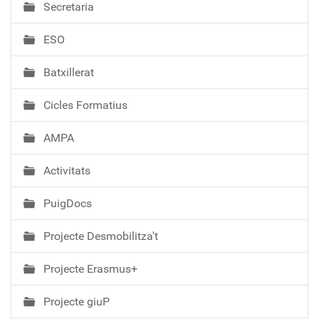
Secretaria
g
a
ESO
c
i
Batxillerat
ó
Cicles Formatius
AMPA
Activitats
PuigDocs
Projecte Desmobilitza't
Projecte Erasmus+
Projecte giuP