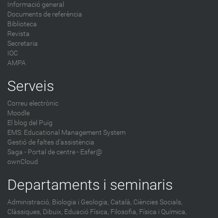
Informació general
Documents de referència
Biblioteca
Revista
Secretaria
IOC
AMPA
Serveis
Correu electrònic
Moodle
El blog del Puig
EMS: Educational Management System
Gestió de faltes d'assistència
Saga
-
Portal de centre - Esfer@
ownCloud
Departaments i seminaris
Administració,
Biologia i Geologia,
Català,
Ciències Socials,
Clàssiques,
Dibuix,
Eduació Física,
Filosofia,
Física i Química,