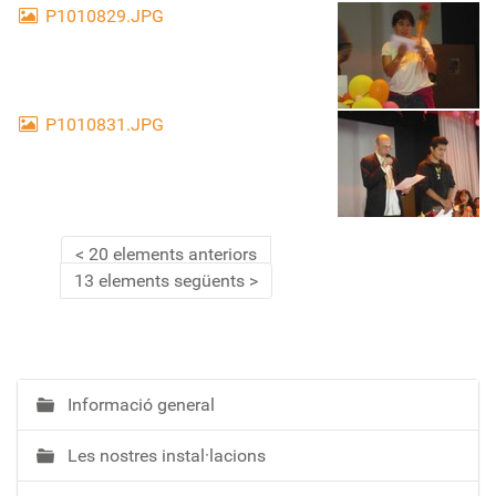
P1010829.JPG
P1010831.JPG
20 elements anteriors
13 elements següents
Informació general
N
a
Les nostres instal·lacions
v
e