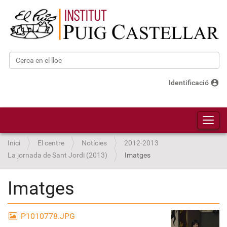
Cerca
Cerca avançada…
account_circle
Identificació
Toggl
Inici
El centre
Notícies
2012-2013
La jornada de Sant Jordi (2013)
Imatges
Imatges
P1010778.JPG