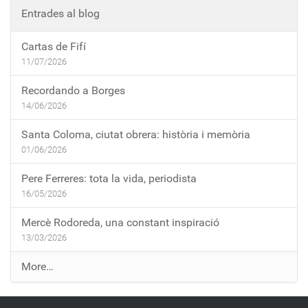
Entrades al blog
Cartas de Fifí
11/07/2026
Recordando a Borges
14/06/2026
Santa Coloma, ciutat obrera: història i memòria
01/06/2026
Pere Ferreres: tota la vida, periodista
16/05/2026
Mercè Rodoreda, una constant inspiració
13/03/2026
E
More…
n
t