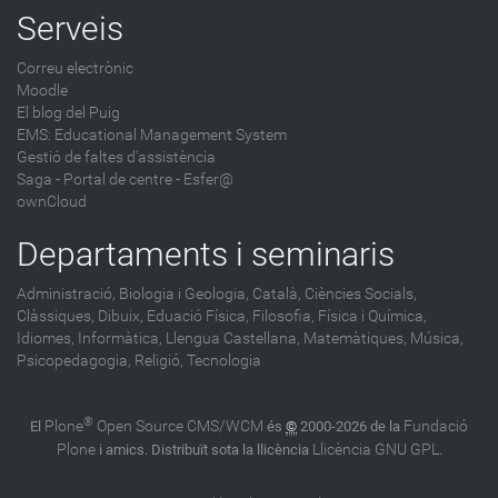
Serveis
Correu electrònic
Moodle
El blog del Puig
EMS: Educational Management System
Gestió de faltes d'assistència
Saga
-
Portal de centre - Esfer@
ownCloud
Departaments i seminaris
Administració,
Biologia i Geologia,
Català,
Ciències Socials,
Clàssiques,
Dibuix,
Eduació Física,
Filosofia,
Física i Química,
Idiomes,
Informàtica,
Llengua Castellana,
Matemàtiques,
Música,
Psicopedagogia,
Religió,
Tecnologia
®
Plone
Open Source CMS/WCM
Fundació
El
és
©
2000-2026 de la
Plone
Llicència GNU GPL
i amics. Distribuït sota la llicència
.