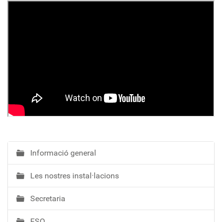
Informació general
N
a
Les nostres instal·lacions
v
e
Secretaria
g
a
ESO