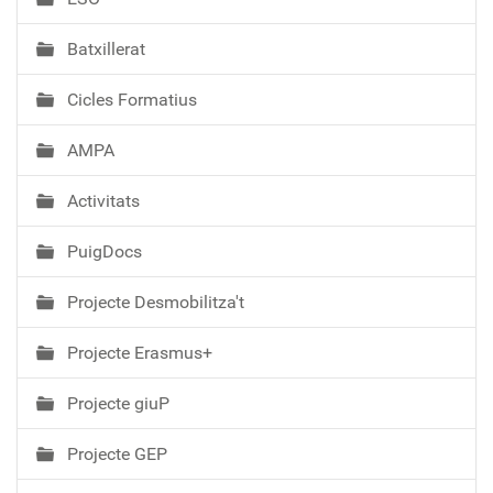
c
i
Batxillerat
ó
Cicles Formatius
AMPA
Activitats
PuigDocs
Projecte Desmobilitza't
Projecte Erasmus+
Projecte giuP
Projecte GEP