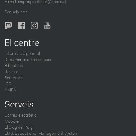
a
E-mail:
iespuigcastellar@xtec.cat
l
Segueix-nos:
b
l
o
g
El centre
-
Informació general
Documents de referència
Biblioteca
Revista
Secretaria
IOC
AMPA
Serveis
Correu electrònic
Moodle
El blog del Puig
EMS: Educational Management System