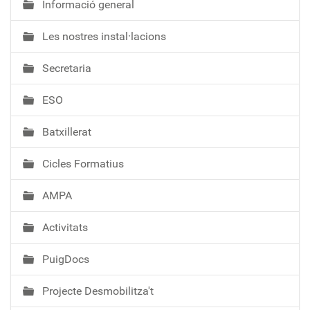
Informació general
N
a
Les nostres instal·lacions
v
e
Secretaria
g
a
ESO
c
i
Batxillerat
ó
Cicles Formatius
AMPA
Activitats
PuigDocs
Projecte Desmobilitza't