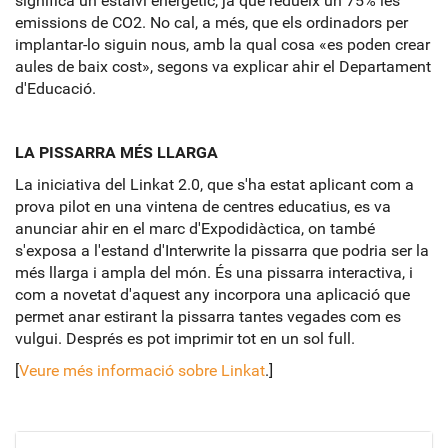
significa un estalvi energètic, ja que redueix un 75% les
emissions de CO2. No cal, a més, que els ordinadors per
implantar-lo siguin nous, amb la qual cosa «es poden crear
aules de baix cost», segons va explicar ahir el Departament
d'Educació.
LA PISSARRA MÉS
LLARGA
La iniciativa del Linkat 2.0, que s'ha estat aplicant com a
prova pilot en una vintena de centres educatius, es va
anunciar ahir en el marc d'Expodidàctica, on també
s'exposa a l'estand d'Interwrite la pissarra que podria ser la
més llarga i ampla del món. És una pissarra interactiva, i
com a novetat d'aquest any incorpora una aplicació que
permet anar estirant la pissarra tantes vegades com es
vulgui. Després es pot imprimir tot en un sol full.
[
Veure més informació sobre Linkat
.]