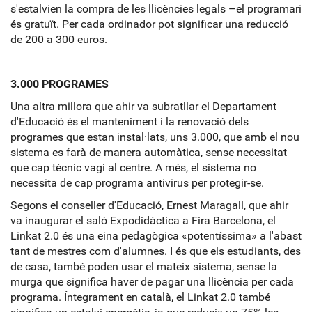
s'estalvien la compra de les llicències legals –el programari
és gratuït. Per cada ordinador pot significar una reducció
de 200 a 300 euros.
3.000 PROGRAMES
Una altra millora que ahir va subratllar el Departament
d'Educació és el manteniment i la renovació dels
programes que estan instal·lats, uns 3.000, que amb el nou
sistema es farà de manera automàtica, sense necessitat
que cap tècnic vagi al centre. A més, el sistema no
necessita de cap programa antivirus per protegir-se.
Segons el conseller d'Educació, Ernest Maragall, que ahir
va inaugurar el saló Expodidàctica a Fira Barcelona, el
Linkat 2.0 és una eina pedagògica «potentíssima» a l'abast
tant de mestres com d'alumnes. I és que els estudiants, des
de casa, també poden usar el mateix sistema, sense la
murga que significa haver de pagar una llicència per cada
programa. Íntegrament en català, el Linkat 2.0 també