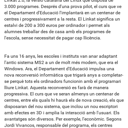
Linkat 2.0, la versió catalana del Linux que disposa de
3.000 programes. Després d'una prova pilot, el curs que ve
el Departament d'Educació l'implantarà en un centenar de
centres i progressivament a la resta. El Linkat significa un
estalvi de 200 a 300 euros per ordinador i permet als
alumnes treballar des de casa amb els programes de
l'escola, sense necessitat de pagar cap llicència.
Fa uns 16 anys, les escoles i instituts van anar adaptant
l'antic sistema MS2 a un de molt més modern, que era el
Windows. Ara, el Departament d'Educació impulsa una
nova reconversió informàtica que trigarà anys a completar-
se perquè tots els ordinadors funcionin amb el programari
lliure Linkat. Aquesta reconversió es farà de manera
progressiva. El curs que ve seran almenys un centenar de
centres, entre els quals hi haurà els de nova creació, els que
disposaran del nou sistema, que inclou un nou escriptori
amb efectes en 3D i amplia la interacció amb l'usuari. Els
avantatges són diversos. Per exemple, l'econòmic. Segons
Jordi Vivancos, responsable del programa, els centres