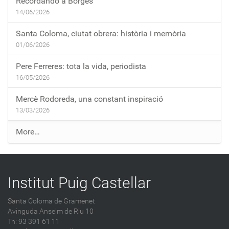
Recordando a Borges
14/06/2026
Santa Coloma, ciutat obrera: història i memòria
01/06/2026
Pere Ferreres: tota la vida, periodista
16/05/2026
Mercè Rodoreda, una constant inspiració
13/03/2026
E
More…
n
t
r
Institut Puig Castellar
a
d
Santa Coloma de Gramenet
e
Avinguda Anselm de Riu 10
s
Tn: 93 391 61 11