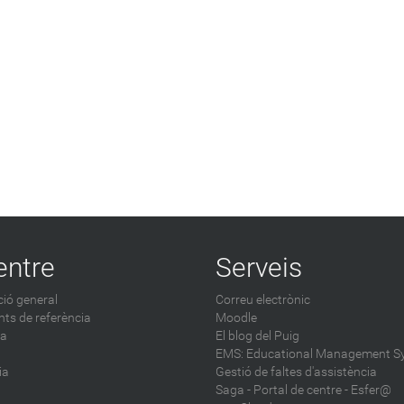
entre
Serveis
ió general
Correu electrònic
ts de referència
Moodle
ca
El blog del Puig
EMS: Educational Management S
ia
Gestió de faltes d'assistència
Saga
-
Portal de centre - Esfer@