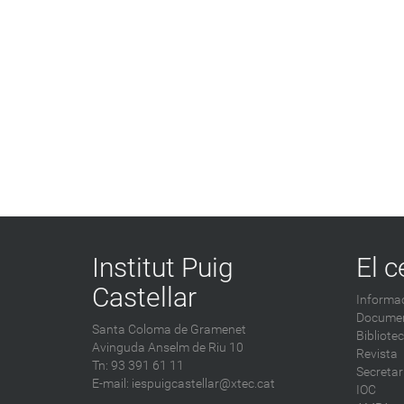
Institut Puig
El c
Castellar
Informac
Documen
Santa Coloma de Gramenet
Bibliote
Avinguda Anselm de Riu 10
Revista
Tn: 93 391 61 11
Secretar
E-mail:
iespuigcastellar@xtec.cat
IOC