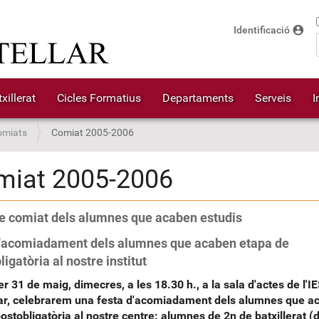
account_circle
Identificació
xillerat
Cicles Formatius
Departaments
Serveis
I
omiats
Comiat 2005-2006
miat 2005-2006
e comiat dels alumnes que acaben estudis
'acomiadament dels alumnes que acaben etapa de
igatòria al nostre institut
er 31 de maig, dimecres, a les 18.30 h., a la sala d'actes de l'I
lar, celebrarem una festa d'acomiadament dels alumnes que a
ostobligatòria al nostre centre: alumnes de 2n de batxillerat (d