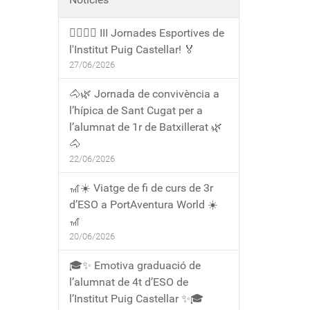
🏃‍♀️🏃‍♂️ III Jornades Esportives de
l'Institut Puig Castellar! 🏅
27/06/2026
🐴🌿 Jornada de convivència a
l’hípica de Sant Cugat per a
l’alumnat de 1r de Batxillerat 🌿
🐴
22/06/2026
🎢☀️ Viatge de fi de curs de 3r
d’ESO a PortAventura World ☀️
🎢
20/06/2026
🎓✨ Emotiva graduació de
l’alumnat de 4t d’ESO de
l’Institut Puig Castellar ✨🎓