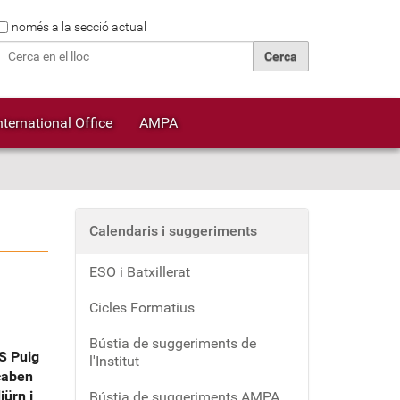
Cerca
només a la secció actual
Cerca avançada…
nternational Office
AMPA
Calendaris i suggeriments
ESO i Batxillerat
Cicles Formatius
Bústia de suggeriments de
ES Puig
l'Institut
caben
iürn i
Bústia de suggeriments AMPA