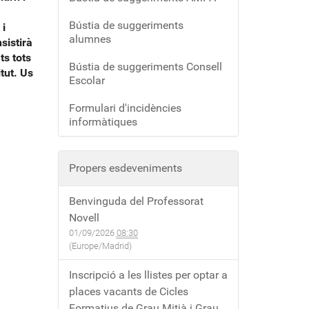
Bústia de suggeriments
 i
alumnes
sistirà
ts tots
Bústia de suggeriments Consell
itut. Us
Escolar
Formulari d'incidències
informàtiques
Propers esdeveniments
Benvinguda del Professorat
Novell
01/09/2026
08:30
(Europe/Madrid)
Inscripció a les llistes per optar a
places vacants de Cicles
Formatius de Grau Mitjà i Grau