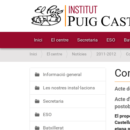
Inici
El centre
Secretaria
ESO
Bat
S
Inici
El centre
Notícies
2011-2012
C
o
u
Co
a
Informació general
N
:
a
Les nostres instal·lacions
Acte d
v
e
Acte d
Secretaria
g
postobl
a
ESO
El prop
c
Castel
i
Batxillerat
etapa p