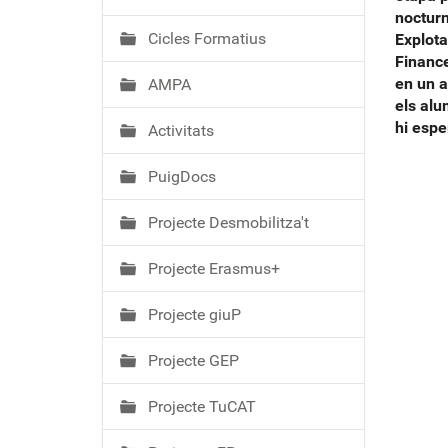
ó
nocturn
Cicles Formatius
Explota
Finance
en un a
AMPA
els alu
hi esp
Activitats
PuigDocs
Projecte Desmobilitza't
Projecte Erasmus+
Projecte giuP
Projecte GEP
Projecte TuCAT