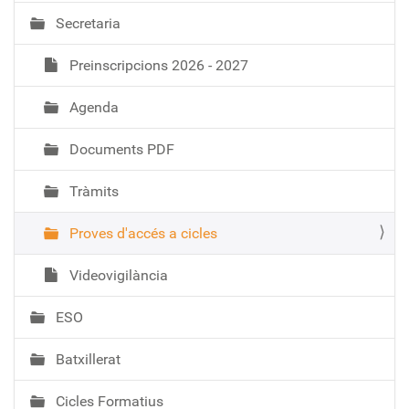
e
Secretaria
g
a
Preinscripcions 2026 - 2027
c
i
Agenda
ó
Documents PDF
Tràmits
Proves d'accés a cicles
Videovigilància
ESO
Batxillerat
Cicles Formatius