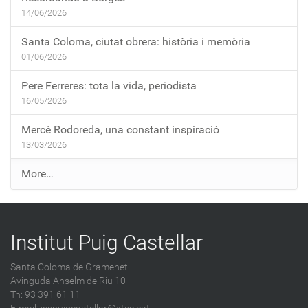
14/06/2026
Santa Coloma, ciutat obrera: història i memòria
01/06/2026
Pere Ferreres: tota la vida, periodista
16/05/2026
Mercè Rodoreda, una constant inspiració
13/03/2026
E
More…
n
t
r
Institut Puig Castellar
a
d
Santa Coloma de Gramenet
e
Avinguda Anselm de Riu 10
s
Tn: 93 391 61 11
a