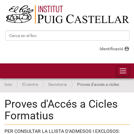
Cerca
Cerca avançada…
account_circle
Identificació
Toggl
Inici
El centre
Secretaria
Proves d'accés a cicles
Proves d'Accés a Cicles
Formatius
PER CONSULTAR LA LLISTA D'ADMESOS I EXCLOSOS: