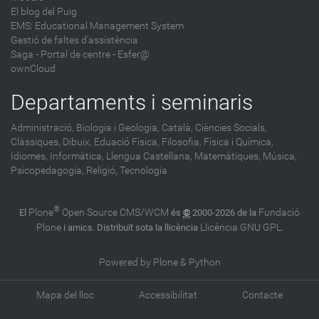
El blog del Puig
EMS: Educational Management System
Gestió de faltes d'assistència
Saga
-
Portal de centre - Esfer@
ownCloud
Departaments i seminaris
Administració,
Biologia i Geologia,
Català,
Ciències Socials,
Clàssiques,
Dibuix,
Eduació Física,
Filosofia,
Física i Química,
Idiomes,
Informàtica,
Llengua Castellana,
Matemàtiques,
Música,
Psicopedagogia,
Religió,
Tecnologia
®
Plone
Open Source CMS/WCM
Fundació
El
és
©
2000-2026 de la
Plone
Llicència GNU GPL
i amics. Distribuït sota la llicència
.
Powered by Plone & Python
Mapa del lloc
Accessibilitat
Contacte