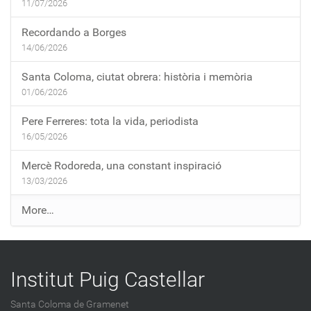
11/07/2026
Recordando a Borges
14/06/2026
Santa Coloma, ciutat obrera: història i memòria
01/06/2026
Pere Ferreres: tota la vida, periodista
16/05/2026
Mercè Rodoreda, una constant inspiració
13/03/2026
E
More…
n
t
r
Institut Puig Castellar
a
d
Santa Coloma de Gramenet
e