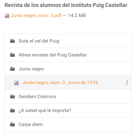
Revista de los alumnos del Instituto Puig Castellar
Junio negro, núm. 3.pdf
— 14.2 MB
Sota el cel del Puig
N
a
Altres revistes del Puig Castellar
v
e
Junio negro
g
a
Junio negro, núm. 3. Junio de 1976
c
i
Sendero Cósmico
ó
¿A usted qué le importa?
Carpe diem