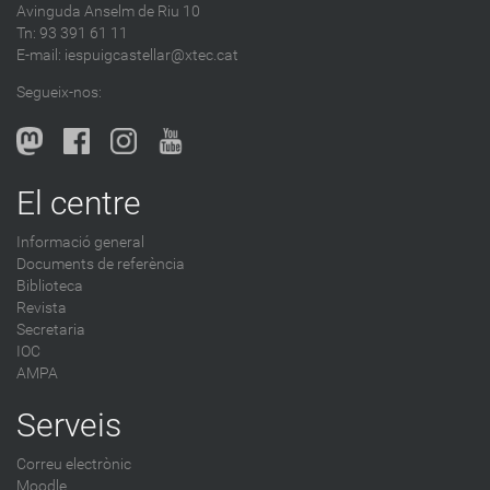
Avinguda Anselm de Riu 10
s
Tn: 93 391 61 11
a
E-mail:
iespuigcastellar@xtec.cat
l
Segueix-nos:
b
l
o
g
El centre
-
Informació general
Documents de referència
Biblioteca
Revista
Secretaria
IOC
AMPA
Serveis
Correu electrònic
Moodle