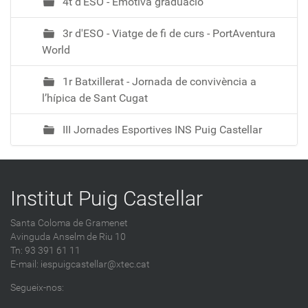
4t d'ESO - Emotiva graduació
3r d'ESO - Viatge de fi de curs - PortAventura
World
1r Batxillerat - Jornada de convivència a
l’hípica de Sant Cugat
III Jornades Esportives INS Puig Castellar
Institut Puig Castellar
Santa Coloma de Gramenet
Avinguda Anselm de Riu 10
Tn: 93 391 61 11
E-mail:
iespuigcastellar@xtec.cat
Segueix-nos: