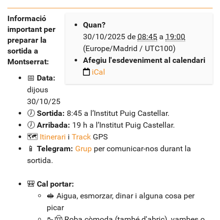
h
Informació
Quan?
important per
t
30/10/2025
de
08:45
a
19:00
preparar la
t
(Europe/Madrid / UTC100)
sortida a
p
Afegiu l'esdeveniment al calendari
Montserrat:
s
iCal
:
📅
Data:
/
dijous
/
30/10/25
e
🕖
Sortida:
8:45 a l’Institut Puig Castellar.
l
🕖
Arribada:
19 h a l’Institut Puig Castellar.
p
🗺️
Itinerari
i
Track
GPS
u
📱
Telegram:
Grup
per comunicar-nos durant la
i
sortida.
g
.
🎒
Cal portar:
x
🥪 Aigua, esmorzar, dinar i alguna cosa per
e
picar
i
🥾🤠 Roba còmoda (també d'abric), vambes o