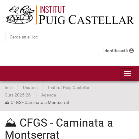
Cerca
Cerca avançada…
account_circle
Identificació
Toggl
Inici
Usuaris
Institut Puig Castellar
Curs 2025-26
Agenda
⛰️ CFGS - Caminata a Montserrat
⛰️ CFGS - Caminata a
Montserrat