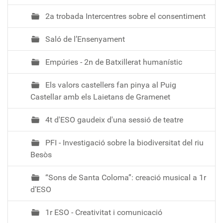
s
e
2a trobada Intercentres sobre el consentiment
r
r
Saló de l’Ensenyament
a
Empúries - 2n de Batxillerat humanístic
t
2
Els valors castellers fan pinya al Puig
0
Castellar amb els Laietans de Gramenet
2
5
4t d'ESO gaudeix d'una sessió de teatre
-
1
PFI - Investigació sobre la biodiversitat del riu
0
Besòs
-
3
“Sons de Santa Coloma”: creació musical a 1r
0
d’ESO
T
0
1r ESO - Creativitat i comunicació
8