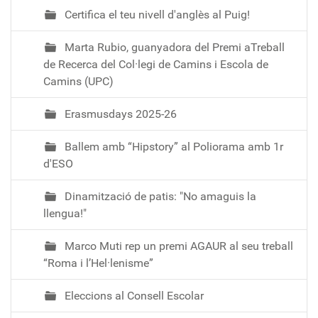
e
Certifica el teu nivell d'anglès al Puig!
n
d
Marta Rubio, guanyadora del Premi aTreball
a
de Recerca del Col·legi de Camins i Escola de
/
Camins (UPC)
2
6
Erasmusdays 2025-26
f
0
Ballem amb “Hipstory” al Poliorama amb 1r
f
d'ESO
e
Dinamització de patis: "No amaguis la
0
llengua!"
f
1
Marco Muti rep un premi AGAUR al seu treball
f
“Roma i l’Hel·lenisme”
6
b
Eleccions al Consell Escolar
6
2