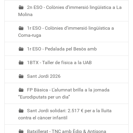
:
2n ESO - Colònies d’immersió lingüística a La
4
Molina
5
:
1r ESO - Colònies d’immersió lingüística a
0
Coma-ruga
0
+
1r ESO - Pedalada pel Besòs amb
0
1
1BTX - Taller de física a la UAB
:
0
Sant Jordi 2026
0
2
FP Bàsica - L’alumnat brilla a la jornada
0
“Eurodiputats per un dia”
2
Sant Jordi solidari: 2.517 € per a la lluita
5
contra el càncer infantil
-
1
Batxillerat - TNC amb Èdip & Antígona
0