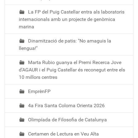
C
La FP del Puig Castellar entra als laboratoris
F
internacionals amb un projecte de genòmica
G
marina
S
-
Dinamització de patis: "No amaguis la
C
llengua!"
a
m
Marta Rubio guanya el Premi Recerca Jove
i
d’AGAUR i el Puig Castellar és reconegut entre els
n
10 millors centres
a
t
EmprènFP
a
a
4a Fira Santa Coloma Orienta 2026
M
o
Olimpíada de Filosofia de Catalunya
n
t
Certamen de Lectura en Veu Alta