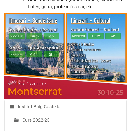
l
botes, gorra, protecció solar, etc.
l
.
n
e
t
/
M
e
m
b
e
r
s
/
Institut Puig Castellar
N
i
a
n
Curs 2022-23
v
s
e