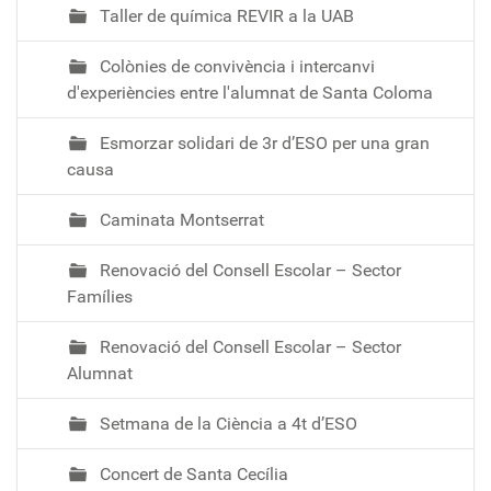
Taller de química REVIR a la UAB
0
0
Colònies de convivència i intercanvi
d
d'experiències entre l'alumnat de Santa Coloma
2
6
Esmorzar solidari de 3r d’ESO per una gran
4
causa
0
f
Caminata Montserrat
e
0
Renovació del Consell Escolar – Sector
f
Famílies
1
f
Renovació del Consell Escolar – Sector
6
Alumnat
b
6
Setmana de la Ciència a 4t d’ESO
2
0
Concert de Santa Cecília