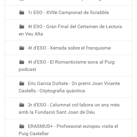
-
1r ESO - XVIIè Campionat de Scrabble
3
0
4t ESO - Gran Final del Certamen de Lectura
T
en Veu Alta
1
9
4t d'ESO - Xerrada sobre el franquisme
:
0
4t d'ESO - El Romanticisme sona al Puig:
0
podcast
:
0
Eric García Doñate - 2n premi Joan Vicente
0
Castells - Criptografia quàntica
+
0
3r d'ESO - L’alumnat col·labora un any més
1
amb la Fundació Sant Joan de Déu
:
0
ERASMUS+ - Professorat europeu visita el
0
Puig Castellar