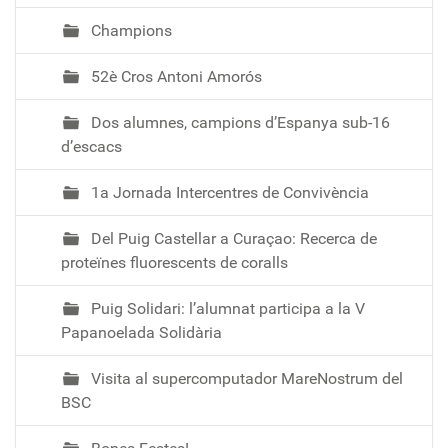
0
d
Champions
2
52è Cros Antoni Amorós
6
4
Dos alumnes, campions d’Espanya sub-16
2
d’escacs
f
e
1a Jornada Intercentres de Convivència
0
f
Del Puig Castellar a Curaçao: Recerca de
-
proteïnes fluorescents de coralls
c
f
Puig Solidari: l’alumnat participa a la V
g
Papanoelada Solidària
s
-
Visita al supercomputador MareNostrum del
c
BSC
a
m