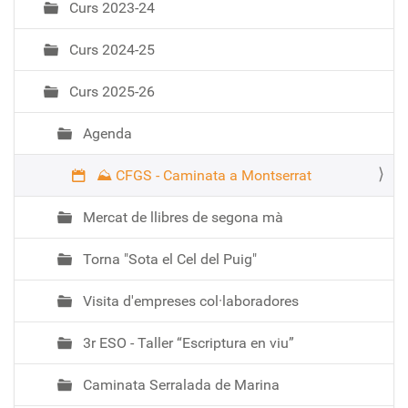
t
Curs 2023-24
g
i
a
t
Curs 2024-25
c
u
i
Curs 2025-26
t
ó
/
Agenda
c
u
⛰️ CFGS - Caminata a Montserrat
r
s
Mercat de llibres de segona mà
-
2
Torna "Sota el Cel del Puig"
5
-
Visita d'empreses col·laboradores
2
6
3r ESO - Taller “Escriptura en viu”
/
a
Caminata Serralada de Marina
g