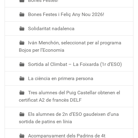
Bones Festes!
i
n
Bones Festes i Feliç Any Nou 2026!
a
t
Solidaritat nadalenca
a
-
Iván Menchón, seleccionat per al programa
a
Bojos per l’Economia
-
m
Sortida al Climbat – La Foixarda (1r d’ESO)
o
n
La ciència en primera persona
t
Tres alumnes del Puig Castellar obtenen el
s
certificat A2 de francès DELF
e
r
Els alumnes de 2n d’ESO gaudeixen d’una
r
sortida de patins en línia
a
t
Acompanyament dels Padrins de 4t
⛰️