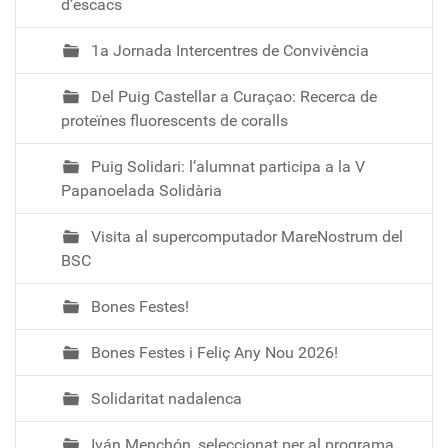
d’escacs
-
2
1a Jornada Intercentres de Convivència
-
e
Del Puig Castellar a Curaçao: Recerca de
s
proteïnes fluorescents de coralls
o
E
Puig Solidari: l’alumnat participa a la V
n
Papanoelada Solidària
q
u
Visita al supercomputador MareNostrum del
e
BSC
s
t
Bones Festes!
a
a
Bones Festes i Feliç Any Nou 2026!
l
u
Solidaritat nadalenca
m
n
Iván Menchón, seleccionat per al programa