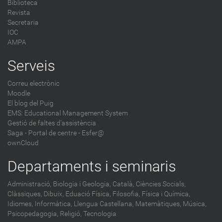
Biblioteca
Revista
Secretaria
IOC
AMPA
Serveis
Correu electrònic
Moodle
El blog del Puig
EMS: Educational Management System
Gestió de faltes d'assistència
Saga
-
Portal de centre - Esfer@
ownCloud
Departaments i seminaris
Administració,
Biologia i Geologia,
Català,
Ciències Socials,
Clàssiques,
Dibuix,
Eduació Física,
Filosofia,
Física i Química,
Idiomes,
Informàtica,
Llengua Castellana,
Matemàtiques,
Música,
Psicopedagogia,
Religió,
Tecnologia