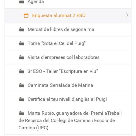
Agenda
.
n
Enquesta alumnat 2 ESO
e
t
Mercat de llibres de segona mà
/
M
Torna "Sota el Cel del Puig"
e
m
Visita d'empreses col·laboradores
b
e
3r ESO - Taller “Escriptura en viu”
r
s
Caminata Serralada de Marina
/
i
Certifica el teu nivell d'anglès al Puig!
n
s
Marta Rubio, guanyadora del Premi aTreball
t
de Recerca del Col·legi de Camins i Escola de
i
Camins (UPC)
t