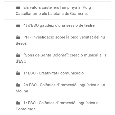
2
Els valors castellers fan pinya al Puig
-
Castellar amb els Laietans de Gramenet
0
1
4t d'ESO gaudeix d'una sessió de teatre
T
1
PFI - Investigació sobre la biodiversitat del riu
4
Besòs
:
4
“Sons de Santa Coloma”: creació musical a 1r
0
d’ESO
:
0
1r ESO - Creativitat i comunicació
0
+
2n ESO - Colònies d’immersió lingüística a La
0
Molina
1
:
1r ESO - Colònies d’immersió lingüística a
0
Coma-ruga
0