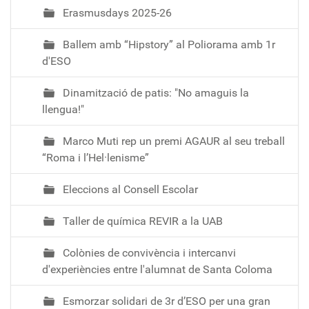
u
Erasmusdays 2025-26
t
/
Ballem amb “Hipstory” al Poliorama amb 1r
c
d'ESO
u
r
Dinamització de patis: "No amaguis la
s
llengua!"
-
Marco Muti rep un premi AGAUR al seu treball
2
“Roma i l’Hel·lenisme”
5
-
Eleccions al Consell Escolar
2
6
Taller de química REVIR a la UAB
/
a
Colònies de convivència i intercanvi
g
d'experiències entre l'alumnat de Santa Coloma
e
n
Esmorzar solidari de 3r d’ESO per una gran
d