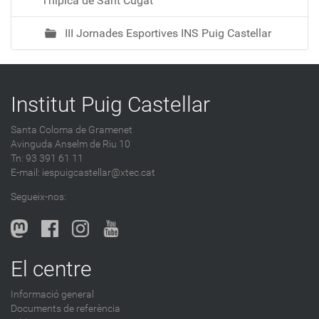
l’hípica de Sant Cugat
III Jornades Esportives INS Puig Castellar
Institut Puig Castellar
Santa Coloma de Gramenet
Avinguda Anselm de Riu 10
Tn: 93 391 61 11
E-mail:
iespuigcastellar@xtec.cat
Segueix-nos:
El centre
Informació general
Documents de referència