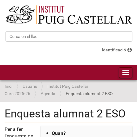
Cerca
Cerca avançada…
account_circle
Identificació
Toggl
Inici
Usuaris
Institut Puig Castellar
Curs 2025-26
Agenda
Enquesta alumnat 2 ESO
Enquesta alumnat 2 ESO
h
Per a fer
Quan?
l'enquesta de
t