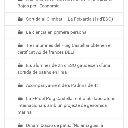
a
Bojos per l’Economia
t
2
Sortida al Climbat – La Foixarda (1r d’ESO)
E
S
La ciència en primera persona
O
2
Tres alumnes del Puig Castellar obtenen el
0
certificat A2 de francès DELF
2
Els alumnes de 2n d’ESO gaudeixen d’una
5
sortida de patins en línia
-
1
Acompanyament dels Padrins de 4t
2
-
La FP del Puig Castellar entra als laboratoris
0
internacionals amb un projecte de genòmica
1
marina
T
1
Dinamització de patis: "No amaguis la
2