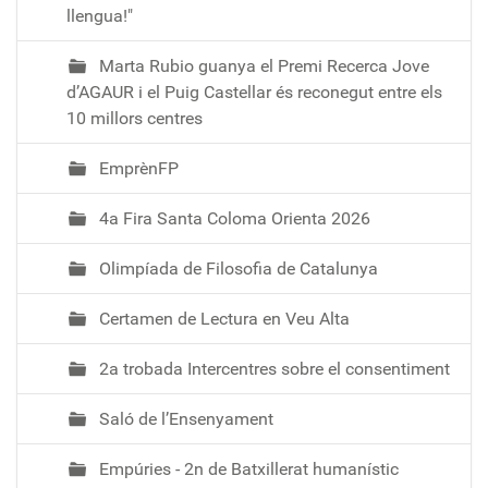
llengua!"
:
1
Marta Rubio guanya el Premi Recerca Jove
0
d’AGAUR i el Puig Castellar és reconegut entre els
:
10 millors centres
0
0
EmprènFP
+
0
4a Fira Santa Coloma Orienta 2026
1
:
Olimpíada de Filosofia de Catalunya
0
0
Certamen de Lectura en Veu Alta
2
0
2a trobada Intercentres sobre el consentiment
2
5
Saló de l’Ensenyament
-
1
Empúries - 2n de Batxillerat humanístic