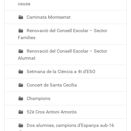
causa
a
/
Caminata Montserrat
e
n
Renovació del Consell Escolar – Sector
q
Famílies
u
e
Renovació del Consell Escolar – Sector
s
Alumnat
t
a
Setmana de la Ciència a 4t d’ESO
-
a
Concert de Santa Cecília
l
u
Champions
m
n
52è Cros Antoni Amorós
a
Dos alumnes, campions d’Espanya sub-16
t