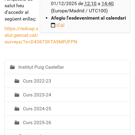
01/12/2025
de
12:10
a
14:40
salut heu
t
(Europe/Madrid / UTC100)
d'accedir al
p
Afegiu l'esdeveniment al calendari
següent enllaç:
s
iCal
:
https://redcap.s
alut.gencat.cat/
/
surveys/?s=D43873KTA9MPJFPN
/
e
l
p
Institut Puig Castellar
N
u
a
i
Curs 2022-23
v
g
e
.
Curs 2023-24
g
x
a
e
Curs 2024-25
c
i
i
l
Curs 2025-26
ó
l