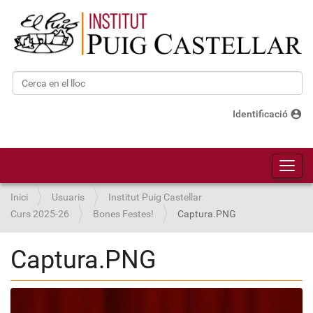
Cerca
Cerca avançada…
account_circle
Identificació
Toggl
Inici
Usuaris
Institut Puig Castellar
Curs 2025-26
Bones Festes!
Captura.PNG
Captura.PNG