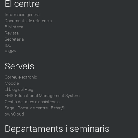
El centre
Informació general
Documents de referència
Biblioteca
Revista
Secretaria
IOC
AMPA
Serveis
Correu electrònic
Moodle
El blog del Puig
EMS: Educational Management System
Gestió de faltes d'assistència
Saga
-
Portal de centre - Esfer@
ownCloud
Departaments i seminaris