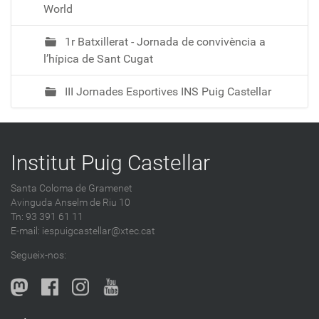
World
1r Batxillerat - Jornada de convivència a
l’hípica de Sant Cugat
III Jornades Esportives INS Puig Castellar
Institut Puig Castellar
Santa Coloma de Gramenet
Avinguda Anselm de Riu 10
Tn: 93 391 61 11
E-mail:
iespuigcastellar@xtec.cat
Segueix-nos: