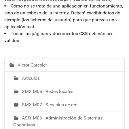
Como no se trata de una aplicación en funcionamiento,
sino de un esbozo de la interfaz. Deberá escribir datos de
ejemplo (los ficheros del usuario) para que parezca una
aplicación real
Todas las páginas y documentos CSS deberán ser
válidos
Victor Carceler
N
a
Artículos
v
e
SMX M05 - Redes locales
g
a
SMX M07 - Servicios de red
c
i
ASIX M06 - Administración de Sistemas
ó
Operativos