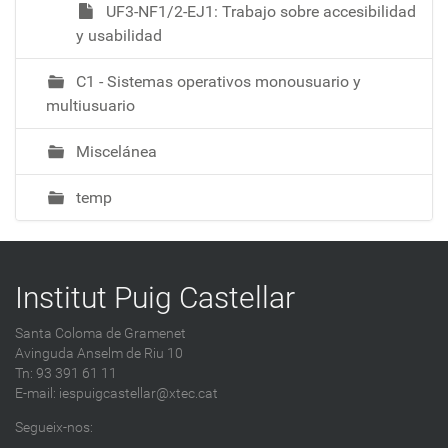
UF3-NF1/2-EJ1: Trabajo sobre accesibilidad
y usabilidad
C1 - Sistemas operativos monousuario y
multiusuario
Miscelánea
temp
Institut Puig Castellar
Santa Coloma de Gramenet
Avinguda Anselm de Riu 10
Tn: 93 391 61 11
E-mail:
iespuigcastellar@xtec.cat
Segueix-nos: