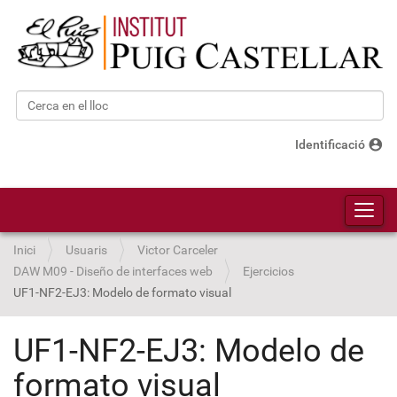
Cerca
Cerca avançada…
account_circle
Identificació
Toggl
Inici
Usuaris
Victor Carceler
DAW M09 - Diseño de interfaces web
Ejercicios
UF1-NF2-EJ3: Modelo de formato visual
UF1-NF2-EJ3: Modelo de
formato visual