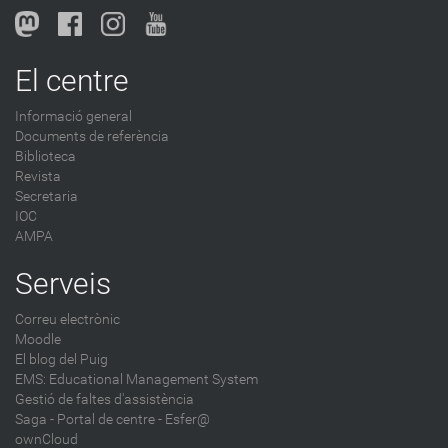
El centre
Informació general
Documents de referència
Biblioteca
Revista
Secretaria
IOC
AMPA
Serveis
Correu electrònic
Moodle
El blog del Puig
EMS: Educational Management System
Gestió de faltes d'assistència
Saga
-
Portal de centre - Esfer@
ownCloud