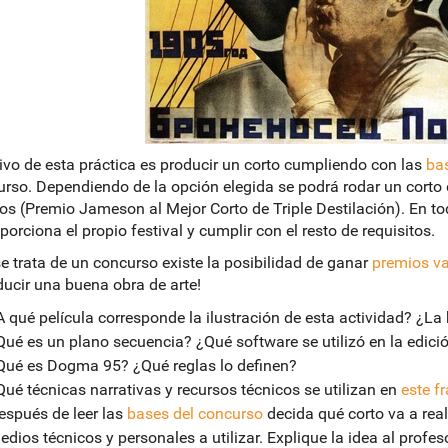
tivo de esta práctica es producir un corto cumpliendo con las
ba
urso. Dependiendo de la opción elegida se podrá rodar un cort
s (Premio Jameson al Mejor Corto de Triple Destilación). En tod
porciona el propio festival y cumplir con el resto de requisitos.
 trata de un concurso existe la posibilidad de ganar
premios va
ducir una buena obra de arte!
A qué película corresponde la ilustración de esta actividad? ¿L
Qué es un plano secuencia? ¿Qué software se utilizó en la edició
Qué es Dogma 95? ¿Qué reglas lo definen?
Qué técnicas narrativas y recursos técnicos se utilizan en
este f
espués de leer las
bases del concurso
decida qué corto va a reali
edios técnicos y personales a utilizar. Explique la idea al profeso