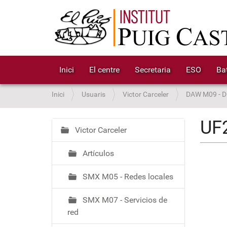
Inici
El centre
Secretaria
ESO
Bat
S
Inici
Usuaris
Victor Carceler
DAW M09 - Di
o
u
UF2
a
Victor Carceler
N
:
a
Artículos
v
e
SMX M05 - Redes locales
g
a
SMX M07 - Servicios de
c
red
i