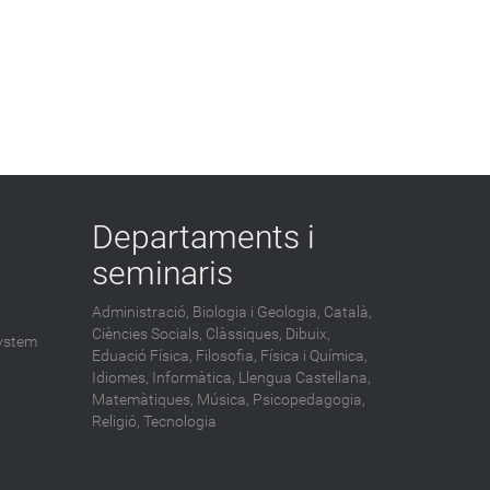
Departaments i
seminaris
Administració,
Biologia i Geologia,
Català,
Ciències Socials,
Clàssiques,
Dibuix,
ystem
Eduació Física,
Filosofia,
Física i Química,
Idiomes,
Informàtica,
Llengua Castellana,
Matemàtiques,
Música,
Psicopedagogia,
Religió,
Tecnologia