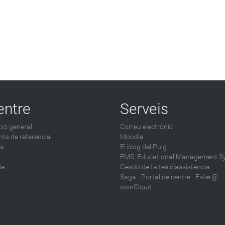
entre
Serveis
ió general
Correu electrònic
ts de referència
Moodle
ca
El blog del Puig
EMS: Educational Management S
ia
Gestió de faltes d'assistència
Saga
-
Portal de centre - Esfer@
ownCloud