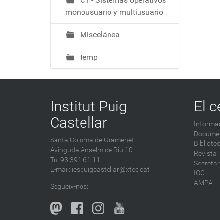
C1 - Sistemas operativos
monousuario y multiusuario
Miscelánea
temp
Institut Puig
El c
Castellar
Informac
Documen
Santa Coloma de Gramenet
Bibliote
Avinguda Anselm de Riu 10
Revista
Tn: 93 391 61 11
Secretar
E-mail:
iespuigcastellar@xtec.cat
IOC
AMPA
Segueix-nos: