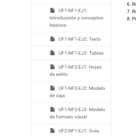
R
UF1-NF1-EJ1:
R
Introducción y conceptos
P
básicos
UF1-NF1-EJ2: Texto
UF1-NF1-EJ3: Tablas
UF1-NF2-EJ1: Hojas
de estilo
UF1-NF2-EJ2: Modelo
de caja
UF1-NF2-EJ3: Modelo
de formato visual
UF2-NF1-EJ1: Guía