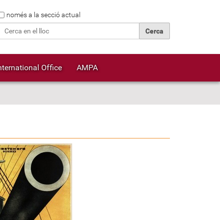
Cerca
només a la secció actual
Cerca avançada…
nternational Office
AMPA