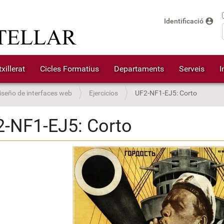
account_circle
Identificació
xillerat
Cicles Formatius
Departaments
Serveis
I
seño de interfaces web
Ejercicios
UF2-NF1-EJ5: Corto
-NF1-EJ5: Corto