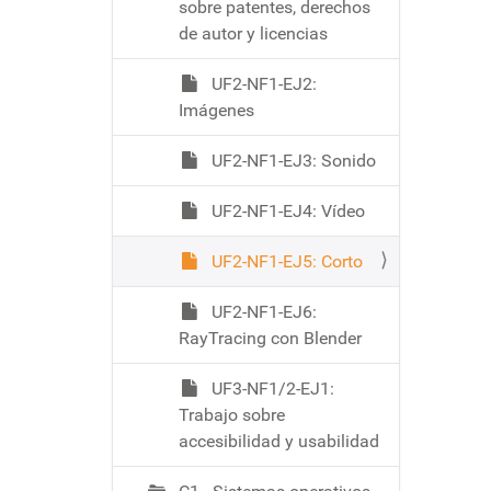
sobre patentes, derechos
de autor y licencias
UF2-NF1-EJ2:
Imágenes
UF2-NF1-EJ3: Sonido
UF2-NF1-EJ4: Vídeo
UF2-NF1-EJ5: Corto
UF2-NF1-EJ6:
RayTracing con Blender
UF3-NF1/2-EJ1:
Trabajo sobre
accesibilidad y usabilidad