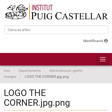
Cerca
Cerca avançada…
account_circle
Identificació
Toggl
Inici
Departaments
Administració i gestió
imatges
LOGO THE CORNER.jpg.png
LOGO THE
CORNER.jpg.png