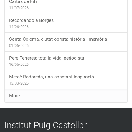
Cartas de Fifí
11/07/2026
Recordando a Borges
14/06/2026
Santa Coloma, ciutat obrera: història i memòria
01/06/2026
Pere Ferreres: tota la vida, periodista
16/05/2026
Mercè Rodoreda, una constant inspiració
13/03/2026
E
More…
n
t
r
Institut Puig Castellar
a
d