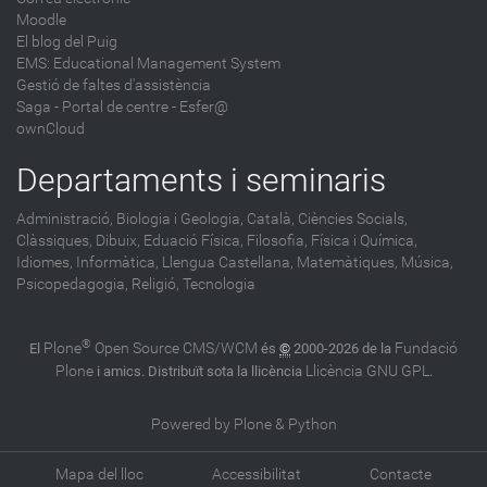
Moodle
El blog del Puig
EMS: Educational Management System
Gestió de faltes d'assistència
Saga
-
Portal de centre - Esfer@
ownCloud
Departaments i seminaris
Administració,
Biologia i Geologia,
Català,
Ciències Socials,
Clàssiques,
Dibuix,
Eduació Física,
Filosofia,
Física i Química,
Idiomes,
Informàtica,
Llengua Castellana,
Matemàtiques,
Música,
Psicopedagogia,
Religió,
Tecnologia
®
Plone
Open Source CMS/WCM
Fundació
El
és
©
2000-2026 de la
Plone
Llicència GNU GPL
i amics. Distribuït sota la llicència
.
Powered by Plone & Python
Mapa del lloc
Accessibilitat
Contacte