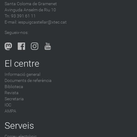
Santa Coloma de Gramenet
e
Avinguda Anselm de Riu 10
s
Tn: 93 391 61 11
a
E-mail:
iespuigcastellar@xtec.cat
l
Segueix-nos:
b
l
o
g
El centre
-
Informació general
Documents de referència
Biblioteca
Revista
Secretaria
IOC
AMPA
Serveis
Correu electrònic