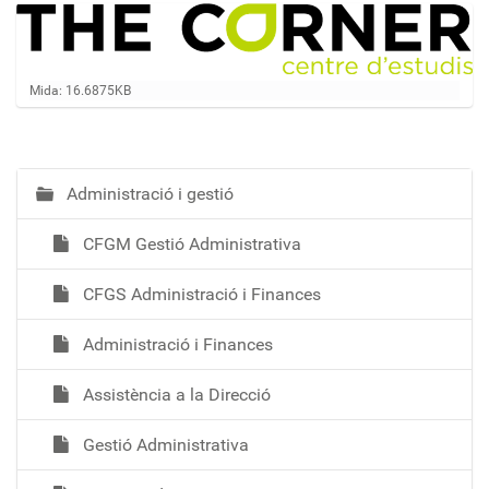
Feu clic per a visualitzar la imatge a mida completa…
Mida: 16.6875KB
Administració i gestió
N
a
CFGM Gestió Administrativa
v
e
CFGS Administració i Finances
g
a
Administració i Finances
c
i
Assistència a la Direcció
ó
Gestió Administrativa