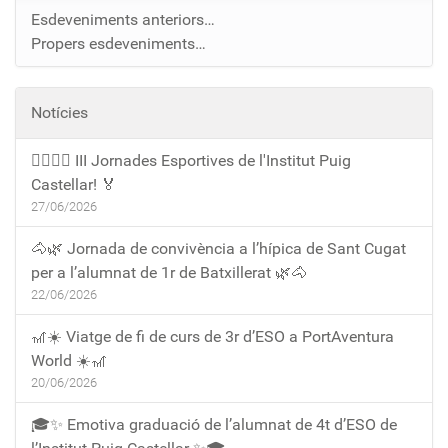
Esdeveniments anteriors…
Propers esdeveniments…
Notícies
🏃‍♀️🏃‍♂️ III Jornades Esportives de l'Institut Puig
Castellar! 🏅
27/06/2026
🐴🌿 Jornada de convivència a l’hípica de Sant Cugat
per a l’alumnat de 1r de Batxillerat 🌿🐴
22/06/2026
🎢☀️ Viatge de fi de curs de 3r d’ESO a PortAventura
World ☀️🎢
20/06/2026
🎓✨ Emotiva graduació de l’alumnat de 4t d’ESO de