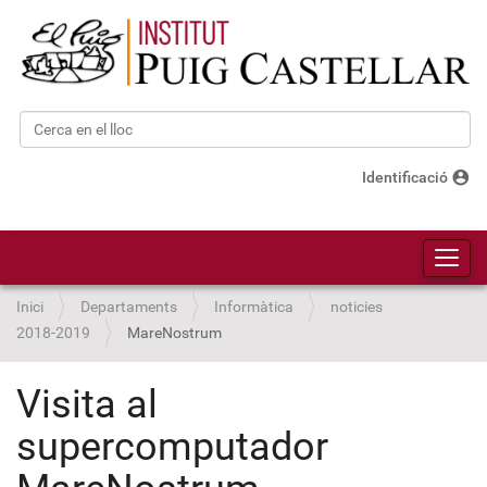
Cerca
Cerca avançada…
account_circle
Identificació
Toggl
Inici
Departaments
Informàtica
noticies
2018-2019
MareNostrum
Visita al
supercomputador