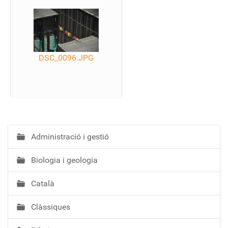
DSC_0096.JPG
Administració i gestió
N
a
Biologia i geologia
v
e
Català
g
a
Clàssiques
c
i