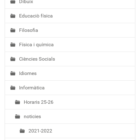
Dibuix
ó
Educaciò física
Filosofia
Física i química
Ciències Socials
Idiomes
Informàtica
Horaris 25-26
noticies
2021-2022