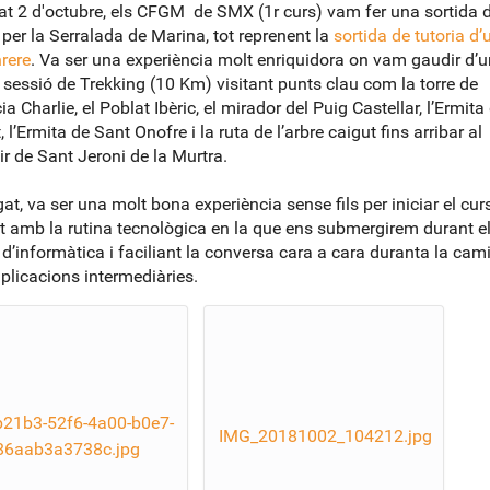
at 2 d'octubre, els CFGM de SMX (1r curs) vam fer una sortida d’
 per la Serralada de Marina, tot reprenent la
sortida de tutoria d’
rere
. Va ser una experiència molt enriquidora on vam gaudir d’
 sessió de Trekking (10 Km) visitant punts clau com la torre de
ia Charlie, el Poblat Ibèric, el mirador del Puig Castellar, l’Ermit
 l’Ermita de Sant Onofre i la ruta de l’arbre caigut fins arribar al
r de Sant Jeroni de la Murtra.
gat, va ser una molt bona experiència sense fils per iniciar el cur
t amb la rutina tecnològica en la que ens submergirem durant e
 d’informàtica i faciliant la conversa cara a cara duranta la cam
plicacions intermediàries.
21b3-52f6-4a00-b0e7-
IMG_20181002_104212.jpg
86aab3a3738c.jpg