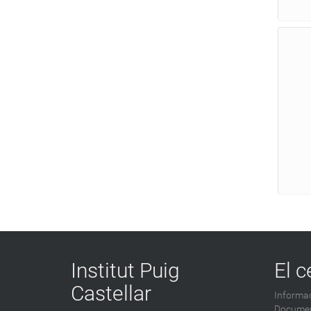
Institut Puig
El c
Castellar
Informac
Documen