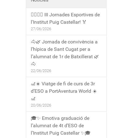
🏃‍♀️🏃‍♂️ III Jornades Esportives de
l'Institut Puig Castellar! 🏅
27/06/2026
🐴🌿 Jornada de convivència a
l’hípica de Sant Cugat per a
l’alumnat de 1r de Batxillerat 🌿
🐴
22/06/2026
🎢☀️ Viatge de fi de curs de 3r
d’ESO a PortAventura World ☀️
🎢
20/06/2026
🎓✨ Emotiva graduació de
l’alumnat de 4t d’ESO de
l’Institut Puig Castellar ✨🎓