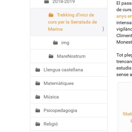
2018-2019
El pass
de curs
Trekking d’inici de
anys en
curs per la Serralada de
intensa
Marina
vigilànc
Climent,
Monesti
img
Tot ple
MareNostrum
trencan
estudis
Llengua castellana
sense a
Matemàtiques
Música
Psicopedagogia
56eb
Religió