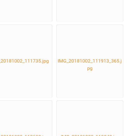
20181002_111735.jpg
IMG_20181002_111913_365.j
pg