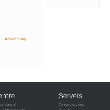
trekking.png
entre
Serveis
ió general
Correu electrònic
ts de referència
Moodle