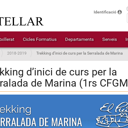
account_circle
Identificació
xillerat
Cicles Formatius
Departaments
Serveis
I
2018-2019
Trekking d’inici de curs per la Serralada de Marina
kking d’inici de curs per la
ralada de Marina (1rs CFGM