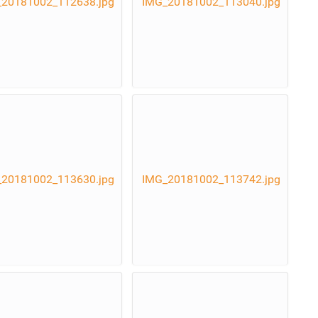
20181002_112638.jpg
IMG_20181002_113040.jpg
20181002_113630.jpg
IMG_20181002_113742.jpg