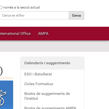
Cerca
només a la secció actual
Cerca avançada…
nternational Office
AMPA
Calendaris i suggeriments
)
ESO i Batxillerat
Cicles Formatius
Bústia de suggeriments de
l'Institut
Bústia de suggeriments AMPA