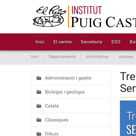
Inici
El centre
Secretaria
ESO
Bat
S
Inici
Departaments
Informàtica
noticies
o
u
Tre
a
Administració i gestió
N
Ser
:
a
Biologia i geologia
v
e
Català
g
a
Clàssiques
c
i
Dibuix