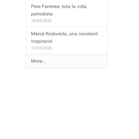
Pere Ferreres: tota la vida,
periodista
16/05/2026
Mercè Rodoreda, una constant
inspiració
13/03/2026
E
More…
n
t
r
a
d
e
s
a
l
b