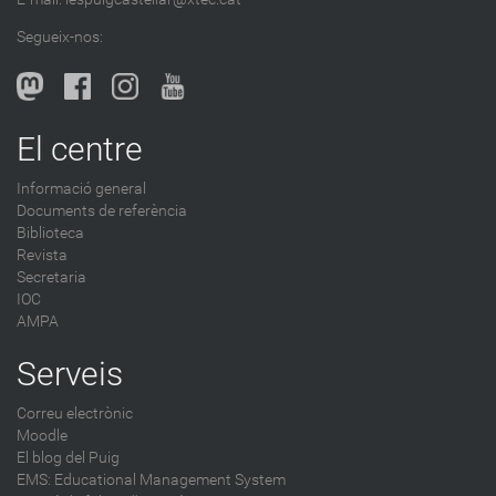
l
Segueix-nos:
b
l
o
g
El centre
-
Informació general
Documents de referència
Biblioteca
Revista
Secretaria
IOC
AMPA
Serveis
Correu electrònic
Moodle
El blog del Puig
EMS: Educational Management System