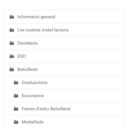
Informació general
N
a
Les nostres instal·lacions
v
e
Secretaria
g
a
ESO
c
i
Batxillerat
ó
Graduacions
Excursions
Feines d'estiu Batxillerat
Modalitats