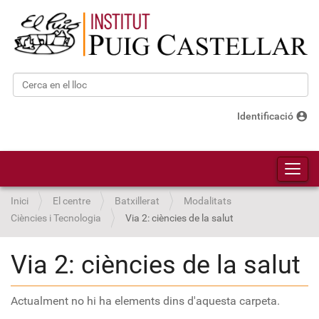
Cerca
Cerca avançada…
account_circle
Identificació
Toggl
Inici
El centre
Batxillerat
Modalitats
Ciències i Tecnologia
Via 2: ciències de la salut
Via 2: ciències de la salut
Actualment no hi ha elements dins d'aquesta carpeta.