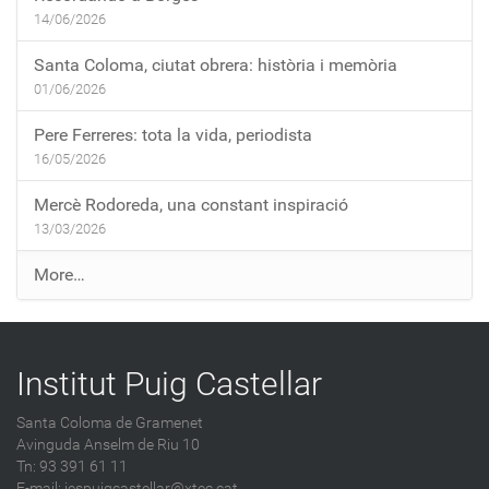
14/06/2026
Santa Coloma, ciutat obrera: història i memòria
01/06/2026
Pere Ferreres: tota la vida, periodista
16/05/2026
Mercè Rodoreda, una constant inspiració
13/03/2026
E
More…
n
t
r
Institut Puig Castellar
a
d
Santa Coloma de Gramenet
e
Avinguda Anselm de Riu 10
s
Tn: 93 391 61 11
a
E-mail:
iespuigcastellar@xtec.cat