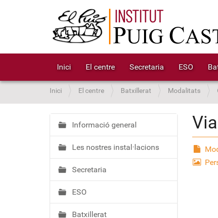
Inici
El centre
Secretaria
ESO
Bat
S
Inici
El centre
Batxillerat
Modalitats
o
u
Via
a
Informació general
N
:
a
Les nostres instal·lacions
v
Mod
e
Per
Secretaria
g
a
ESO
c
i
Batxillerat