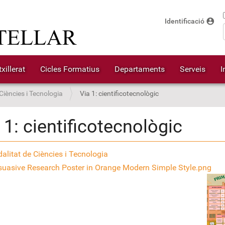
account_circle
Identificació
xillerat
Cicles Formatius
Departaments
Serveis
I
Ciències i Tecnologia
Via 1: cientificotecnològic
 1: cientificotecnològic
alitat de Ciències i Tecnologia
suasive Research Poster in Orange Modern Simple Style.png