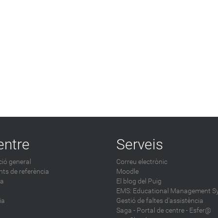
entre
Serveis
ió general
Correu electrònic
ts de referència
Moodle
ca
El blog del Puig
EMS: Educational Management S
ia
Gestió de faltes d'assistència
Saga
-
Portal de centre - Esfer@