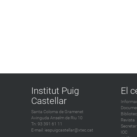
Institut Puig
El c
Castellar
Informac
Documen
Santa Coloma de Gramenet
Bibliote
Avinguda Anselm de Riu 10
Revista
Tn: 93 391 61 11
Secretar
E-mail:
iespuigcastellar@xtec.cat
IOC