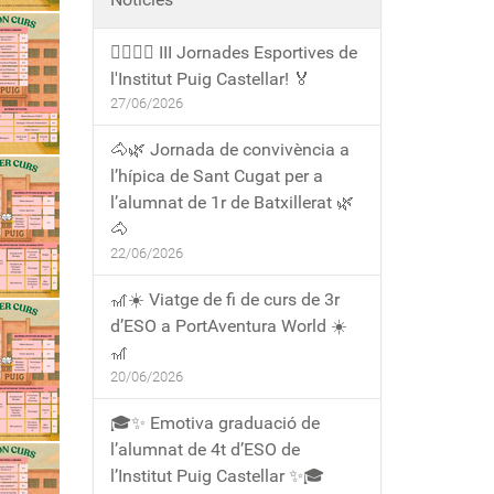
🏃‍♀️🏃‍♂️ III Jornades Esportives de
l'Institut Puig Castellar! 🏅
27/06/2026
🐴🌿 Jornada de convivència a
l’hípica de Sant Cugat per a
l’alumnat de 1r de Batxillerat 🌿
🐴
22/06/2026
🎢☀️ Viatge de fi de curs de 3r
d’ESO a PortAventura World ☀️
🎢
20/06/2026
🎓✨ Emotiva graduació de
l’alumnat de 4t d’ESO de
l’Institut Puig Castellar ✨🎓