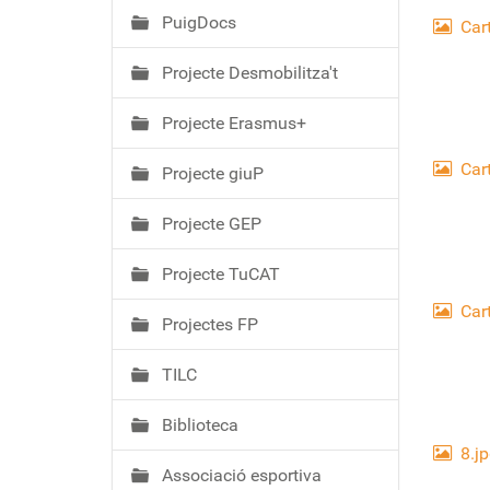
PuigDocs
Cart
Projecte Desmobilitza't
Projecte Erasmus+
Cart
Projecte giuP
Projecte GEP
Projecte TuCAT
Cart
Projectes FP
TILC
Biblioteca
8.j
Associació esportiva