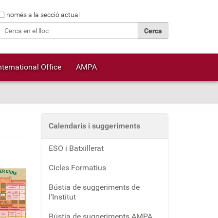
Cerca
només a la secció actual
Cerca avançada…
nternational Office
AMPA
Calendaris i suggeriments
ESO i Batxillerat
Cicles Formatius
Bústia de suggeriments de
l'Institut
Bústia de suggeriments AMPA