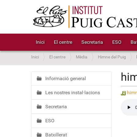
Inici
El centre
Secretaria
ESO
Bat
S
Inici
El centre
Mèdia
Himne del Puig
o
u
him
a
Informació general
N
:
a
Les nostres instal·lacions
himn
v
e
Secretaria
g
a
ESO
c
i
Batxillerat