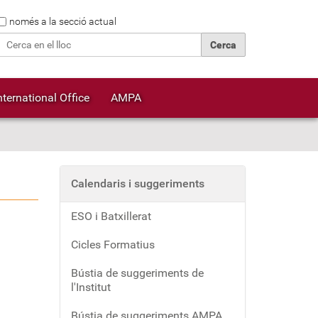
Cerca
només a la secció actual
Cerca avançada…
nternational Office
AMPA
Calendaris i suggeriments
ESO i Batxillerat
Cicles Formatius
Bústia de suggeriments de
l'Institut
Bústia de suggeriments AMPA