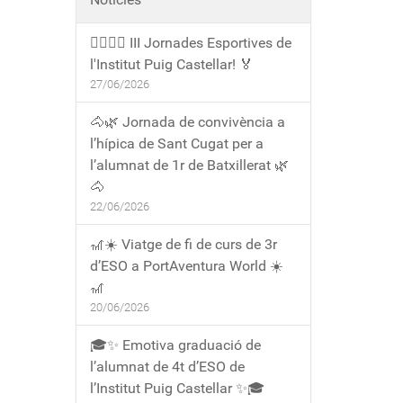
🏃‍♀️🏃‍♂️ III Jornades Esportives de
l'Institut Puig Castellar! 🏅
27/06/2026
🐴🌿 Jornada de convivència a
l’hípica de Sant Cugat per a
l’alumnat de 1r de Batxillerat 🌿
🐴
22/06/2026
🎢☀️ Viatge de fi de curs de 3r
d’ESO a PortAventura World ☀️
🎢
20/06/2026
🎓✨ Emotiva graduació de
l’alumnat de 4t d’ESO de
l’Institut Puig Castellar ✨🎓