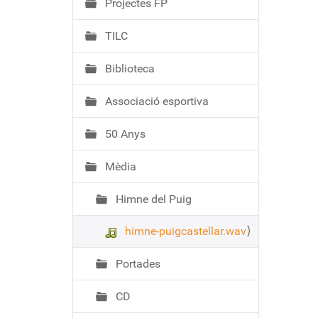
Projectes FP
TILC
Biblioteca
Associació esportiva
50 Anys
Mèdia
Himne del Puig
himne-puigcastellar.wav
Portades
CD