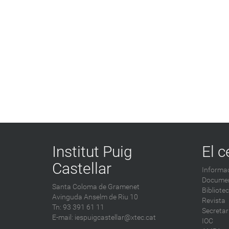
Institut Puig
El c
Castellar
Informac
Documen
Santa Coloma de Gramenet
Bibliote
Avinguda Anselm de Riu 10
Revista
Tn: 93 391 61 11
Secretar
E-mail:
iespuigcastellar@xtec.cat
IOC