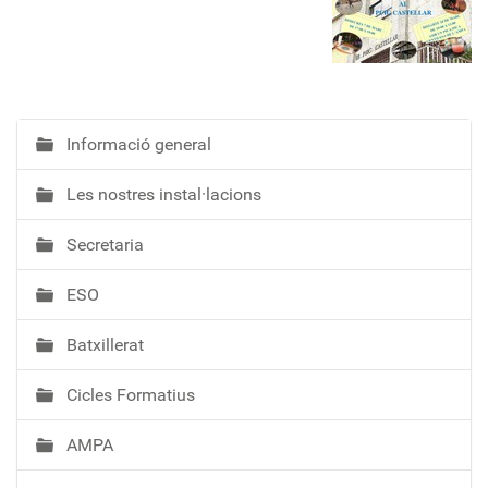
Informació general
N
a
Les nostres instal·lacions
v
e
Secretaria
g
a
ESO
c
i
Batxillerat
ó
Cicles Formatius
AMPA