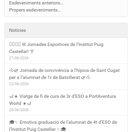
Esdeveniments anteriors…
Propers esdeveniments…
Notícies
🏃‍♀️🏃‍♂️ III Jornades Esportives de l'Institut Puig
Castellar! 🏅
27/06/2026
🐴🌿 Jornada de convivència a l’hípica de Sant Cugat
per a l’alumnat de 1r de Batxillerat 🌿🐴
22/06/2026
🎢☀️ Viatge de fi de curs de 3r d’ESO a PortAventura
World ☀️🎢
20/06/2026
🎓✨ Emotiva graduació de l’alumnat de 4t d’ESO de
l’Institut Puig Castellar ✨🎓