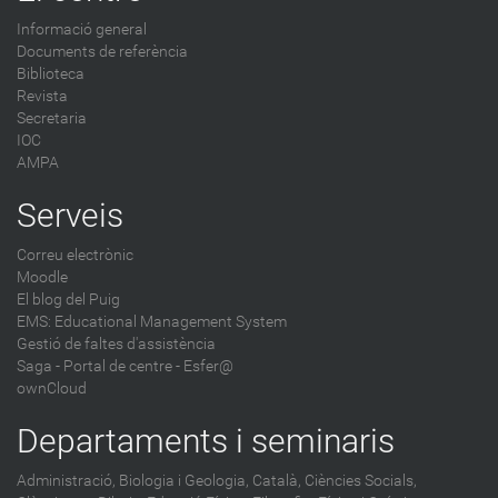
Informació general
Documents de referència
Biblioteca
Revista
Secretaria
IOC
AMPA
Serveis
Correu electrònic
Moodle
El blog del Puig
EMS: Educational Management System
Gestió de faltes d'assistència
Saga
-
Portal de centre - Esfer@
ownCloud
Departaments i seminaris
Administració,
Biologia i Geologia,
Català,
Ciències Socials,