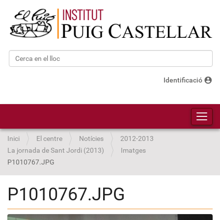
Cerca
Cerca avançada…
account_circle
Identificació
Toggl
Inici
El centre
Notícies
2012-2013
La jornada de Sant Jordi (2013)
Imatges
P1010767.JPG
P1010767.JPG