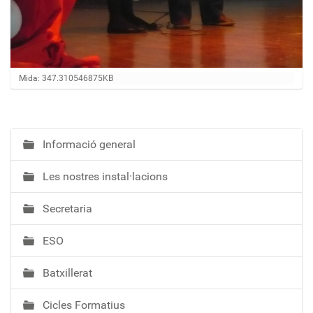
Feu clic per a visualitzar la imatge a mida completa…
Mida: 347.310546875KB
Informació general
N
a
Les nostres instal·lacions
v
e
Secretaria
g
a
ESO
c
i
Batxillerat
ó
Cicles Formatius