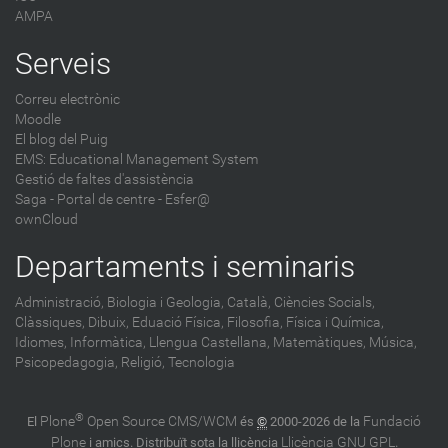
AMPA
Serveis
Correu electrònic
Moodle
El blog del Puig
EMS: Educational Management System
Gestió de faltes d'assistència
Saga
-
Portal de centre - Esfer@
ownCloud
Departaments i seminaris
Administració,
Biologia i Geologia,
Català,
Ciències Socials,
Clàssiques,
Dibuix,
Eduació Física,
Filosofia,
Física i Química,
Idiomes,
Informàtica,
Llengua Castellana,
Matemàtiques,
Música,
Psicopedagogia,
Religió,
Tecnologia
®
Plone
Open Source CMS/WCM
Fundació
El
és
©
2000-2026 de la
Plone
Llicència GNU GPL
i amics. Distribuït sota la llicència
.