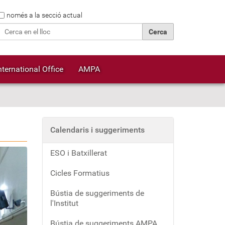
Cerca
només a la secció actual
Cerca avançada…
nternational Office
AMPA
Calendaris i suggeriments
ESO i Batxillerat
Cicles Formatius
Bústia de suggeriments de
l'Institut
Bústia de suggeriments AMPA