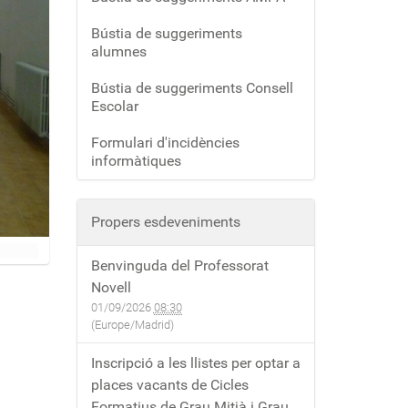
Bústia de suggeriments
alumnes
Bústia de suggeriments Consell
Escolar
Formulari d'incidències
informàtiques
Propers esdeveniments
Benvinguda del Professorat
Novell
01/09/2026
08:30
(Europe/Madrid)
Inscripció a les llistes per optar a
places vacants de Cicles
Formatius de Grau Mitjà i Grau