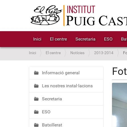
Inici
El centre
Secretaria
ESO
Bat
S
Inici
El centre
Notícies
2013-2014
F
o
u
Fo
a
Informació general
N
:
a
Les nostres instal·lacions
v
e
Secretaria
g
a
ESO
c
i
Batxillerat