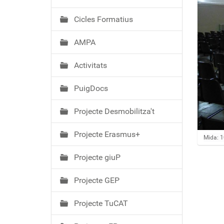
ó
Cicles Formatius
AMPA
Activitats
PuigDocs
Projecte Desmobilitza't
Projecte Erasmus+
Feu clic
Mida: 
Projecte giuP
Projecte GEP
Projecte TuCAT