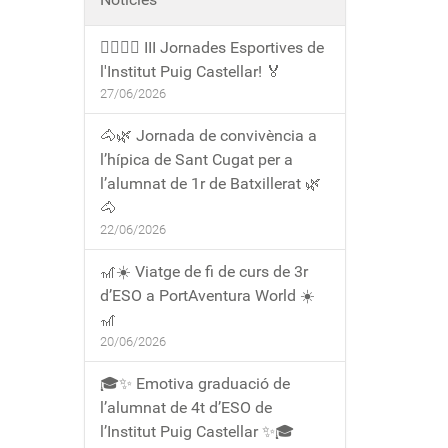
🏃‍♀️🏃‍♂️ III Jornades Esportives de
l'Institut Puig Castellar! 🏅
27/06/2026
🐴🌿 Jornada de convivència a
l’hípica de Sant Cugat per a
l’alumnat de 1r de Batxillerat 🌿
🐴
22/06/2026
🎢☀️ Viatge de fi de curs de 3r
d’ESO a PortAventura World ☀️
🎢
20/06/2026
🎓✨ Emotiva graduació de
l’alumnat de 4t d’ESO de
l’Institut Puig Castellar ✨🎓