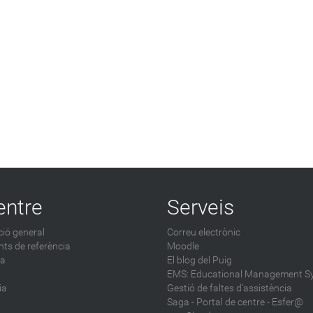
entre
Serveis
ió general
Correu electrònic
ts de referència
Moodle
ca
El blog del Puig
EMS: Educational Management S
ia
Gestió de faltes d'assistència
Saga
-
Portal de centre - Esfer@