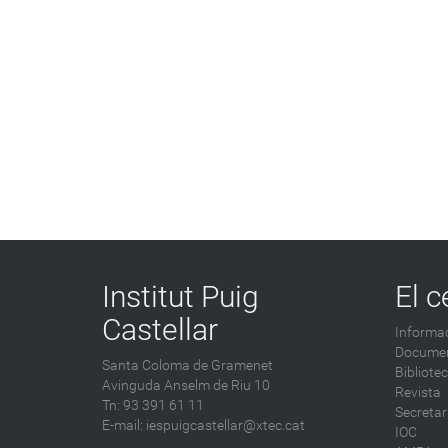
Institut Puig
El c
Castellar
Informac
Documen
Santa Coloma de Gramenet
Bibliote
Avinguda Anselm de Riu 10
Revista
Tn: 93 391 61 11
Secretar
E-mail:
iespuigcastellar@xtec.cat
IOC