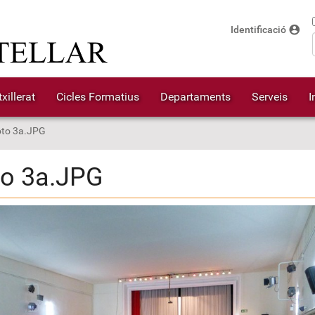
account_circle
Identificació
xillerat
Cicles Formatius
Departaments
Serveis
I
oto 3a.JPG
to 3a.JPG