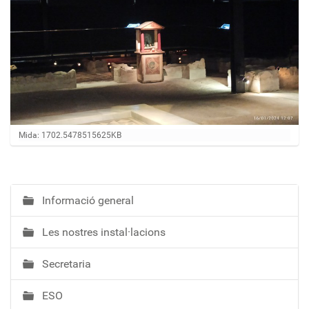
Feu clic per a visualitzar la imatge a mida completa…
Mida: 1702.5478515625KB
Informació general
N
a
Les nostres instal·lacions
v
e
Secretaria
g
a
ESO
c