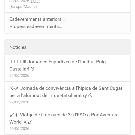
08/09/2026
11:00
(Europe/Madrid)
Esdeveniments anteriors…
Propers esdeveniments…
Notícies
🏃‍♀️🏃‍♂️ III Jornades Esportives de l'Institut Puig
Castellar! 🏅
27/06/2026
🐴🌿 Jornada de convivència a l’hípica de Sant Cugat
per a l’alumnat de 1r de Batxillerat 🌿🐴
22/06/2026
🎢☀️ Viatge de fi de curs de 3r d’ESO a PortAventura
World ☀️🎢
20/06/2026