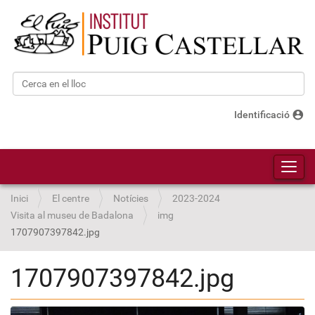
Cerca
Cerca avançada…
account_circle
Identificació
Toggl
Inici
El centre
Notícies
2023-2024
Visita al museu de Badalona
img
1707907397842.jpg
1707907397842.jpg