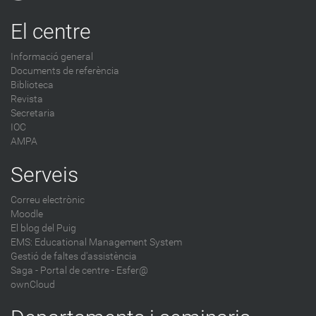
o
g
El centre
-
Informació general
Documents de referència
Biblioteca
Revista
Secretaria
IOC
AMPA
Serveis
Correu electrònic
Moodle
El blog del Puig
EMS: Educational Management System
Gestió de faltes d'assistència
Saga
-
Portal de centre - Esfer@
ownCloud