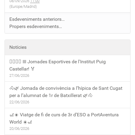
08/09/2026
11:00
(Europe/Madrid)
Esdeveniments anteriors…
Propers esdeveniments…
Notícies
🏃‍♀️🏃‍♂️ III Jornades Esportives de l'Institut Puig
Castellar! 🏅
27/06/2026
🐴🌿 Jornada de convivència a l’hípica de Sant Cugat
per a l’alumnat de 1r de Batxillerat 🌿🐴
22/06/2026
🎢☀️ Viatge de fi de curs de 3r d’ESO a PortAventura
World ☀️🎢
20/06/2026