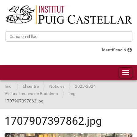
Cerca
Cerca avançada…
account_circle
Identificació
Toggl
Inici
El centre
Notícies
2023-2024
Visita al museu de Badalona
img
1707907397862.jpg
1707907397862.jpg