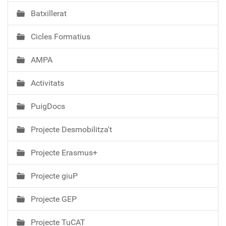
i
Batxillerat
ó
Cicles Formatius
AMPA
Activitats
PuigDocs
Projecte Desmobilitza't
Projecte Erasmus+
Projecte giuP
Projecte GEP
Projecte TuCAT