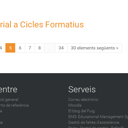
orial a Cicles Formatius
4
5
6
7
8
...
34
30 elements següents
entre
Serveis
ió general
Correu electrònic
ts de referència
Moodle
ca
El blog del Puig
EMS: Educational Management S
ia
Gestió de faltes d'assistència