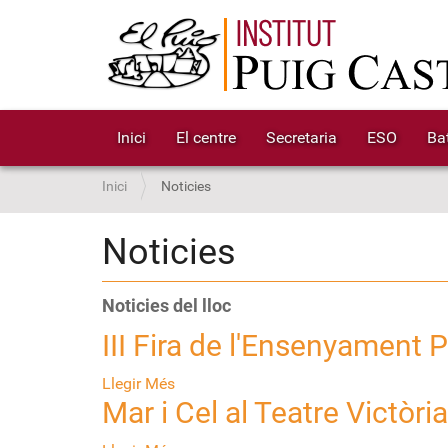
Inici
El centre
Secretaria
ESO
Bat
S
Inici
Noticies
o
u
Noticies
a
:
Noticies del lloc
III Fira de l'Ensenyament 
Llegir Més
Mar i Cel al Teatre Victòria