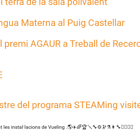
terra de la sala polivalent
engua Materna al Puig Castellar
l premi AGAUR a Treball de Recer
E
mestre del programa STEAMing visit
 instal·lacions de Vueling .🌎​✈️​🌈​🏆​🪛​🔧​⚙️​🔭​⚗️​👩‍🔧​👩‍✈️​👨‍✈️​