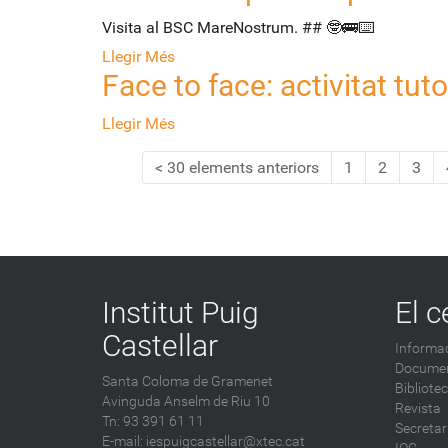
Visita al BSC MareNostrum. ## 🤓🚌⌨️
Llegir Més
Face to face: activitat tut
Llegir Més
30 elements anteriors
1
2
3
Institut Puig
El c
Castellar
Informac
Documen
Santa Coloma de Gramenet
Bibliote
Avinguda Anselm de Riu 10
Revista
Tn: 93 391 61 11
Secretar
E-mail:
iespuigcastellar@xtec.cat