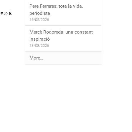
Pere Ferreres: tota la vida,
periodista
 ##🤝📵
16/05/2026
Mercè Rodoreda, una constant
inspiració
13/03/2026
E
More…
n
t
r
a
d
e
s
a
l
b