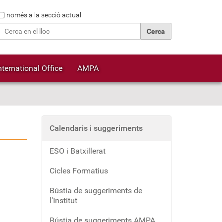
Cerca
només a la secció actual
Cerca avançada…
nternational Office
AMPA
Calendaris i suggeriments
ESO i Batxillerat
Cicles Formatius
Bústia de suggeriments de
l'Institut
Bústia de suggeriments AMPA