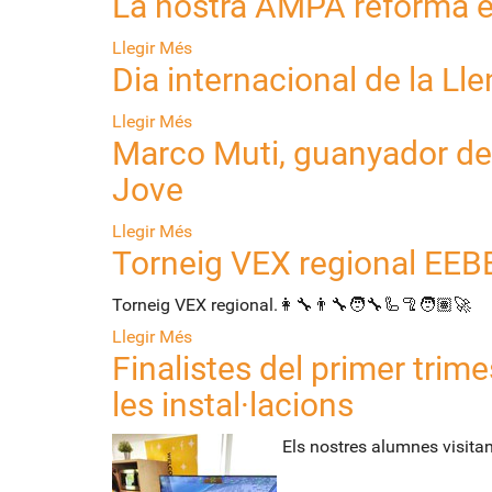
La nostra AMPA reforma el 
Llegir Més
Dia internacional de la Ll
Llegir Més
Marco Muti, guanyador de
Jove
Llegir Més
Torneig VEX regional EEB
Torneig VEX regional.👩‍🔧​👨‍🔧​🧑‍🔧​🦾​🦿​🧑🏽‍🚀​
Llegir Més
Finalistes del primer tri
les instal·lacions
Els nostres alumnes visitant les