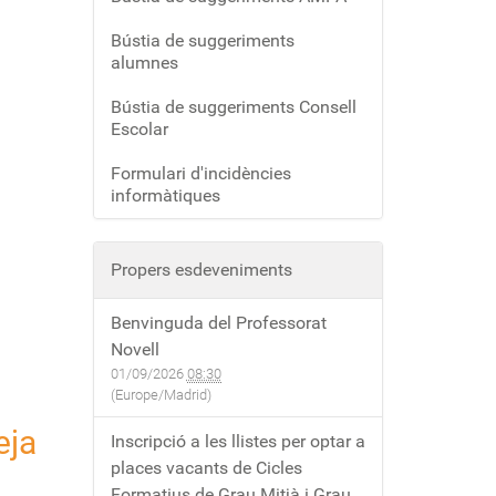
Bústia de suggeriments
alumnes
Bústia de suggeriments Consell
Escolar
Formulari d'incidències
informàtiques
Propers esdeveniments
Benvinguda del Professorat
Novell
01/09/2026
08:30
(Europe/Madrid)
eja
Inscripció a les llistes per optar a
places vacants de Cicles
Formatius de Grau Mitjà i Grau