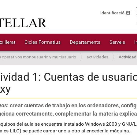
account_circle
Identificació
xillerat
Cicles Formatius
Departaments
Serveis
I
s operativos monousuario y multiusuario
actividades
Actividad
ividad 1: Cuentas de usuario
xy
vos: crear cuentas de trabajo en los ordenadores, confi
nciona correctamente, complementar la materia explicad
equipos del aula se encuentra instalado Windows 2003 y GNU/Li
da es LILO) se puede cargar uno u otro al enceder la máquina.