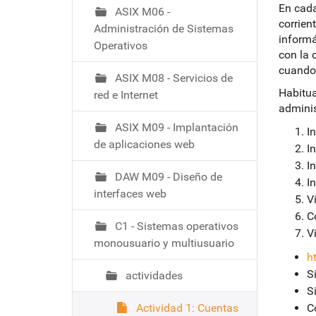
ó
En cada
ASIX M06 -
corrien
Administración de Sistemas
informá
Operativos
con la 
cuando 
ASIX M08 - Servicios de
Habitua
red e Internet
admini
ASIX M09 - Implantación
I
de aplicaciones web
I
I
DAW M09 - Diseño de
I
interfaces web
Vi
C
C1 - Sistemas operativos
Vi
monousuario y multiusuario
h
S
actividades
S
Actividad 1: Cuentas
C