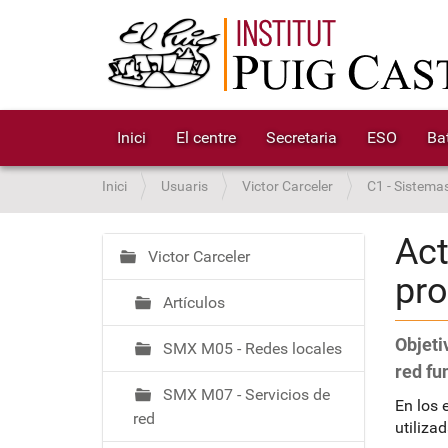
Inici
El centre
Secretaria
ESO
Bat
S
Inici
Usuaris
Victor Carceler
C1 - Sistema
o
u
Act
a
Victor Carceler
N
pro
:
a
Artículos
v
e
Objeti
SMX M05 - Redes locales
g
red fu
a
SMX M07 - Servicios de
c
En los 
red
i
utiliza