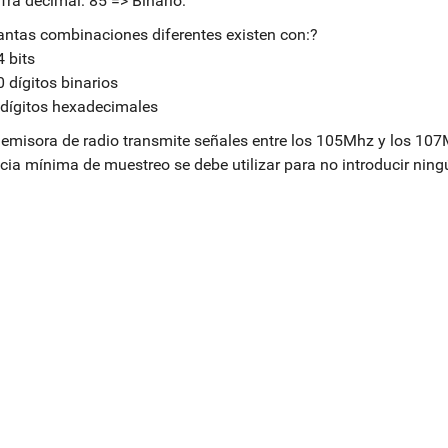
ifra decimal: 85 => Binario:
ntas combinaciones diferentes existen con:?
4 bits
0 dígitos binarios
 dígitos hexadecimales
emisora de radio transmite señales entre los 105Mhz y los 107
cia mínima de muestreo se debe utilizar para no introducir ningú