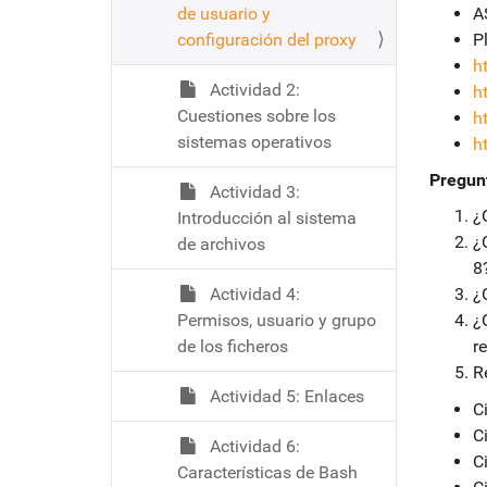
de usuario y
A
configuración del proxy
P
h
Actividad 2:
h
Cuestiones sobre los
h
sistemas operativos
h
Pregun
Actividad 3:
¿
Introducción al sistema
¿
de archivos
8
Actividad 4:
¿
Permisos, usuario y grupo
¿
de los ficheros
r
R
Actividad 5: Enlaces
C
C
Actividad 6:
C
Características de Bash