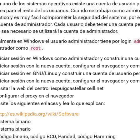
 uno de los sistemas operativos existe una cuenta de usuario pri
tes para el resto de los usuarios. Cuando se trabaja como admini
tico y es muy fácil comprometer la seguridad del sistema, por 
cuenta de administrador. Cada usuario debe tener una cuenta pe
sea necesario se utilizará la cuenta de administrador.
lmente en Windows el usuario administrador tiene por login
ad
strador como
.
root
niciar sesión en Windows como administrador y construir una cu
niciar sesión con la nueva cuenta, configurar el navegador y co
niciar sesión en GNU/Linux y construir una cuenta de usuario per
niciar sesión con la nueva cuenta, configurar el navegador y co
sitar la web del centro: iespuigcastellar.xeill.net
onfigurar el proxy en el navegador
site los siguientes enlaces y lea lo que explican:
ttp://es.wikipedia.org/wiki/Software
istema binario
istema binario
ódigo binario, código BCD, Paridad, código Hamming