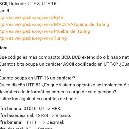
SCII, Unicode, UTF-8, UTF-16
lan 9
ttp://es.wikipedia.org/wiki/Byte
ttp://es.wikipedia.org/wiki/M%C3%A1quina_de_Turing
ttp://es.wikipedia.org/wiki/Prueba_de_Turing
ttp://es.wikipedia.org/wiki/Turing
tas:
Qué código es más compacto: BCD, BCD extendido o binario nat
Cuantos bits ocupa un carácter ASCII codificado en UTF-8? ¿Cuan
?
Cuanto ocupa en UTF-16 un carácter?
Quien diseñó UTF-8? ¿En qué sistema operativo se implementó p
elevantes a la informática corren a cargo de esta persona?
ealice los siguientes cambios de base:
ifra binaria: 01010101 => HEX:
ifra hexadecimal: 12F34 => Binario:
ifra binaria: 111111 => Decimal: