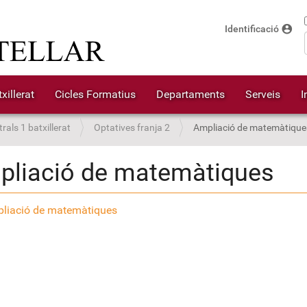
account_circle
Identificació
xillerat
Cicles Formatius
Departaments
Serveis
I
rals 1 batxillerat
Optatives franja 2
Ampliació de matemàtique
pliació de matemàtiques
liació de matemàtiques