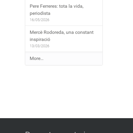
Pere Ferreres: tota la vida,
periodista
16/05/2026
Mercè Rodoreda, una constant
inspiració
13/03/2026
E
More…
n
t
r
a
d
e
s
a
l
b