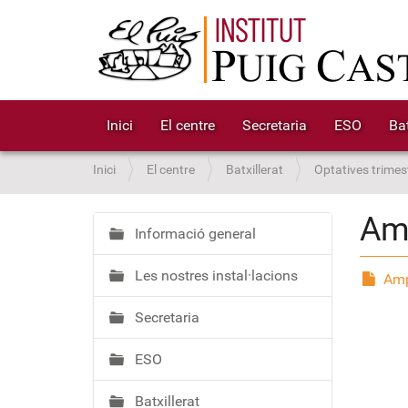
Inici
El centre
Secretaria
ESO
Bat
S
Inici
El centre
Batxillerat
Optatives trimest
o
u
Am
a
Informació general
N
:
a
Les nostres instal·lacions
v
Amp
e
Secretaria
g
a
ESO
c
i
Batxillerat