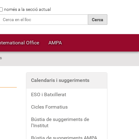
Cerca
només a la secció actual
Cerca avançada…
nternational Office
AMPA
s
Calendaris i suggeriments
ESO i Batxillerat
Cicles Formatius
Bústia de suggeriments de
l'Institut
Bústia de suggeriments AMPA