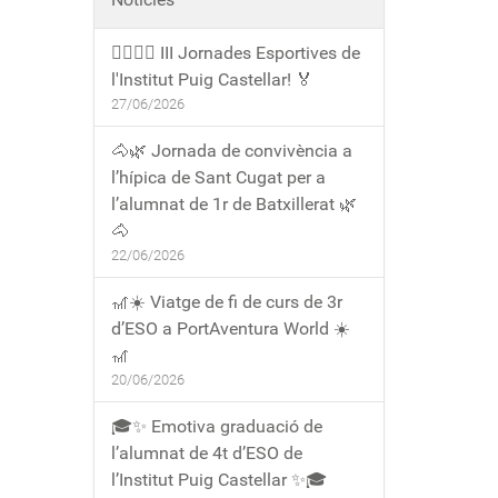
🏃‍♀️🏃‍♂️ III Jornades Esportives de
l'Institut Puig Castellar! 🏅
27/06/2026
🐴🌿 Jornada de convivència a
l’hípica de Sant Cugat per a
l’alumnat de 1r de Batxillerat 🌿
🐴
22/06/2026
🎢☀️ Viatge de fi de curs de 3r
d’ESO a PortAventura World ☀️
🎢
20/06/2026
🎓✨ Emotiva graduació de
l’alumnat de 4t d’ESO de
l’Institut Puig Castellar ✨🎓