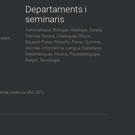
l
Departaments i
o
seminaris
g
-
Administració,
Biologia i Geologia,
Català,
Ciències Socials,
Clàssiques,
Dibuix,
ystem
Eduació Física,
Filosofia,
Física i Química,
Idiomes,
Informàtica,
Llengua Castellana,
Matemàtiques,
Música,
Psicopedagogia,
Religió,
Tecnologia
Llicència GNU GPL
cència
.