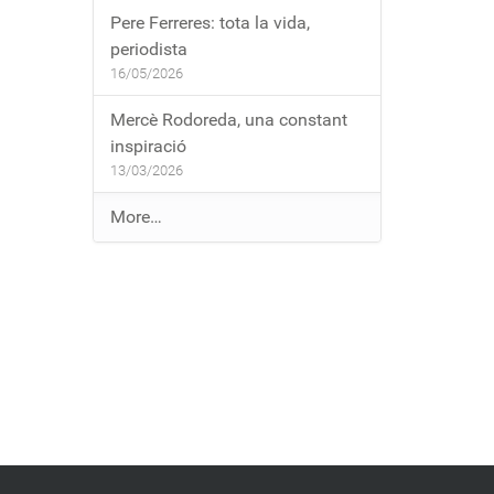
Pere Ferreres: tota la vida,
periodista
16/05/2026
Mercè Rodoreda, una constant
inspiració
13/03/2026
E
More…
n
t
r
a
d
e
s
a
l
b