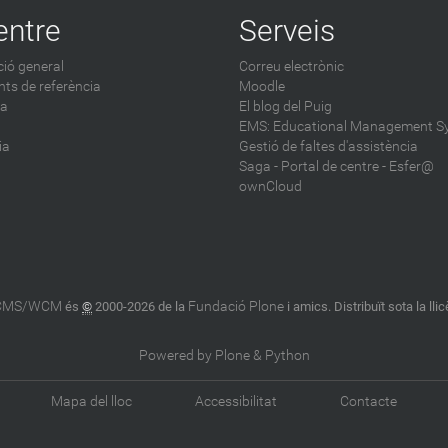
entre
Serveis
ió general
Correu electrònic
ts de referència
Moodle
ca
El blog del Puig
EMS: Educational Management S
ia
Gestió de faltes d'assistència
Saga
-
Portal de centre - Esfer@
ownCloud
 CMS/WCM
Fundació Plone
és
©
2000-2026 de la
i amics. Distribuït sota la lli
Powered by Plone & Python
Mapa del lloc
Accessibilitat
Contacte