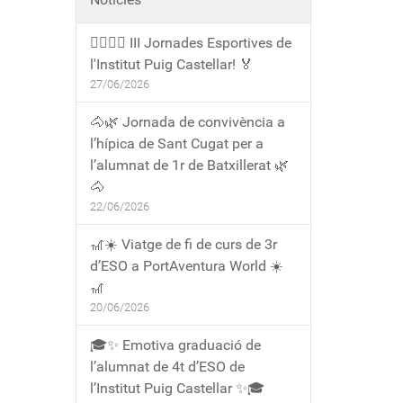
🏃‍♀️🏃‍♂️ III Jornades Esportives de
l'Institut Puig Castellar! 🏅
27/06/2026
🐴🌿 Jornada de convivència a
l’hípica de Sant Cugat per a
l’alumnat de 1r de Batxillerat 🌿
🐴
22/06/2026
🎢☀️ Viatge de fi de curs de 3r
d’ESO a PortAventura World ☀️
🎢
20/06/2026
🎓✨ Emotiva graduació de
l’alumnat de 4t d’ESO de
l’Institut Puig Castellar ✨🎓