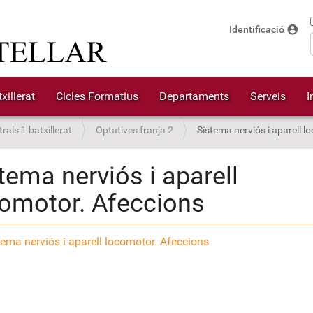
account_circle
Identificació
xillerat
Cicles Formatius
Departaments
Serveis
I
rals 1 batxillerat
Optatives franja 2
Sistema nerviós i aparell 
tema nerviós i aparell
omotor. Afeccions
tema nerviós i aparell locomotor. Afeccions