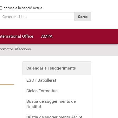
Cerca
només a la secció actual
Cerca avançada…
nternational Office
AMPA
locomotor. Afeccions
Calendaris i suggeriments
ESO i Batxillerat
Cicles Formatius
Bústia de suggeriments de
l'Institut
Bústia de suggeriments AMPA