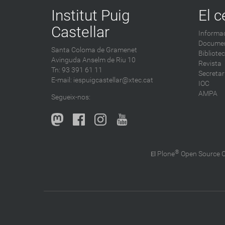
Institut Puig
El c
Castellar
Informac
Documen
Santa Coloma de Gramenet
Bibliote
Avinguda Anselm de Riu 10
Revista
Tn: 93 391 61 11
Secretar
E-mail:
iespuigcastellar@xtec.cat
IOC
AMPA
Segueix-nos:
®
Plone
Open Source
El