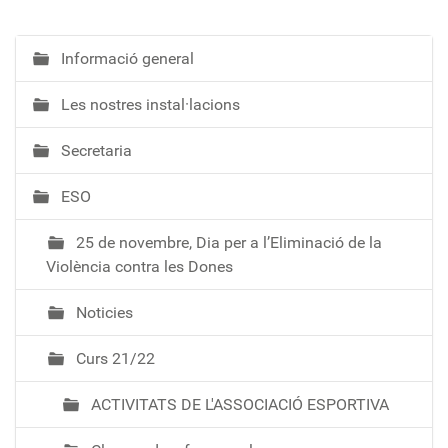
Informació general
N
a
Les nostres instal·lacions
v
e
Secretaria
g
a
ESO
c
i
25 de novembre, Dia per a l’Eliminació de la
ó
Violència contra les Dones
Noticies
Curs 21/22
ACTIVITATS DE L'ASSOCIACIÓ ESPORTIVA