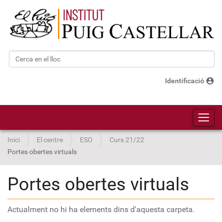
Cerca
Cerca avançada…
account_circle
Identificació
Toggl
Inici
El centre
ESO
Curs 21/22
Portes obertes virtuals
Portes obertes virtuals
Actualment no hi ha elements dins d'aquesta carpeta.