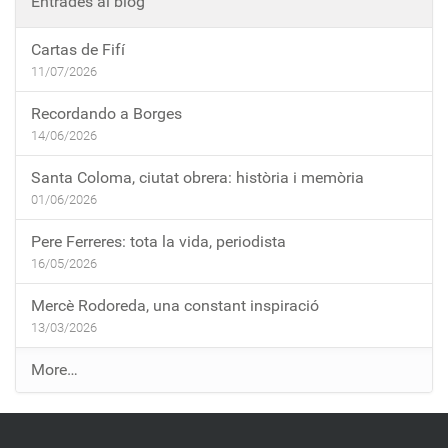
Entrades al blog
Cartas de Fifí
11/07/2026
Recordando a Borges
14/06/2026
Santa Coloma, ciutat obrera: història i memòria
01/06/2026
Pere Ferreres: tota la vida, periodista
16/05/2026
Mercè Rodoreda, una constant inspiració
13/03/2026
E
More…
n
t
r