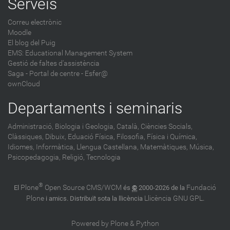
Serveis
Correu electrònic
Moodle
El blog del Puig
EMS: Educational Management System
Gestió de faltes d'assistència
Saga
-
Portal de centre - Esfer@
ownCloud
Departaments i seminaris
Administració,
Biologia i Geologia,
Català,
Ciències Socials,
Clàssiques,
Dibuix,
Eduació Física,
Filosofia,
Física i Química,
Idiomes,
Informàtica,
Llengua Castellana,
Matemàtiques,
Música,
Psicopedagogia,
Religió,
Tecnologia
®
Plone
Open Source CMS/WCM
Fundació
El
és
©
2000-2026 de la
Plone
Llicència GNU GPL
i amics. Distribuït sota la llicència
.
Powered by Plone & Python