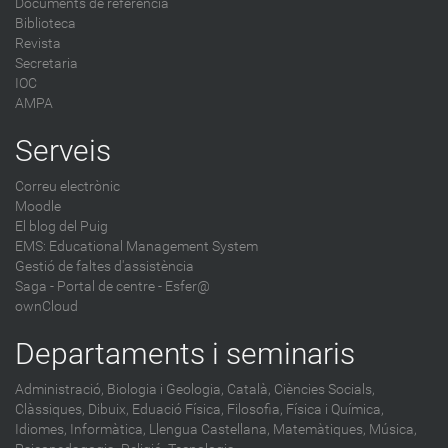
Documents de referència
Biblioteca
Revista
Secretaria
IOC
AMPA
Serveis
Correu electrònic
Moodle
El blog del Puig
EMS: Educational Management System
Gestió de faltes d'assistència
Saga
-
Portal de centre - Esfer@
ownCloud
Departaments i seminaris
Administració,
Biologia i Geologia,
Català,
Ciències Socials,
Clàssiques,
Dibuix,
Eduació Física,
Filosofia,
Física i Química,
Idiomes,
Informàtica,
Llengua Castellana,
Matemàtiques,
Música,