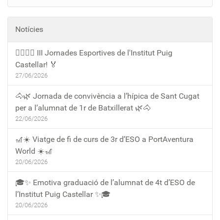
Notícies
🏃‍♀️🏃‍♂️ III Jornades Esportives de l'Institut Puig
Castellar! 🏅
27/06/2026
🐴🌿 Jornada de convivència a l’hípica de Sant Cugat
per a l’alumnat de 1r de Batxillerat 🌿🐴
22/06/2026
🎢☀️ Viatge de fi de curs de 3r d’ESO a PortAventura
World ☀️🎢
20/06/2026
🎓✨ Emotiva graduació de l’alumnat de 4t d’ESO de
l’Institut Puig Castellar ✨🎓
20/06/2026