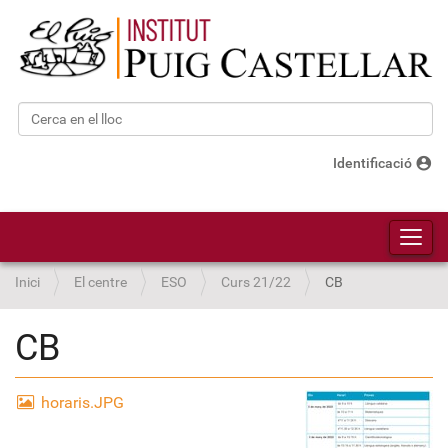
Cerca
Cerca avançada…
account_circle
Identificació
Toggl
Inici
El centre
ESO
Curs 21/22
CB
CB
horaris.JPG