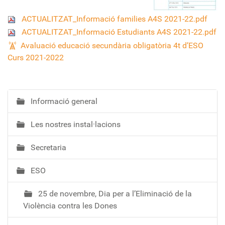
ACTUALITZAT_Informació families A4S 2021-22.pdf
ACTUALITZAT_Informació Estudiants A4S 2021-22.pdf
Avaluació educació secundària obligatòria 4t d’ESO
Curs 2021-2022
Informació general
N
a
Les nostres instal·lacions
v
e
Secretaria
g
a
ESO
c
i
25 de novembre, Dia per a l’Eliminació de la
ó
Violència contra les Dones