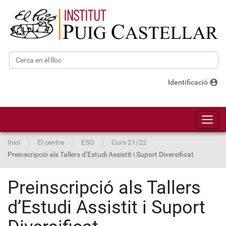
Cerca
Cerca avançada…
account_circle
Identificació
Toggl
Inici
El centre
ESO
Curs 21/22
Preinscripció als Tallers d’Estudi Assistit i Suport Diversificat
Preinscripció als Tallers
d’Estudi Assistit i Suport