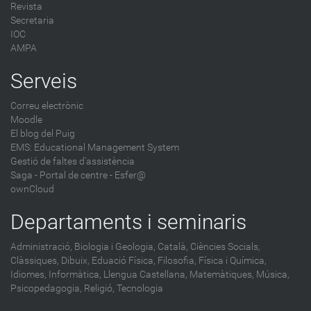
Revista
Secretaria
IOC
AMPA
Serveis
Correu electrònic
Moodle
El blog del Puig
EMS: Educational Management System
Gestió de faltes d'assistència
Saga
-
Portal de centre - Esfer@
ownCloud
Departaments i seminaris
Administració,
Biologia i Geologia,
Català,
Ciències Socials,
Clàssiques,
Dibuix,
Eduació Física,
Filosofia,
Física i Química,
Idiomes,
Informàtica,
Llengua Castellana,
Matemàtiques,
Música,
Psicopedagogia,
Religió,
Tecnologia