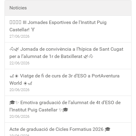
Notícies
🏃‍♀️🏃‍♂️ III Jornades Esportives de l'Institut Puig
Castellar! 🏅
27/06/2026
🐴🌿 Jornada de convivència a l’hípica de Sant Cugat
per a l’alumnat de 1r de Batxillerat 🌿🐴
22/06/2026
🎢☀️ Viatge de fi de curs de 3r d’ESO a PortAventura
World ☀️🎢
20/06/2026
🎓✨ Emotiva graduació de l’alumnat de 4t d’ESO de
l’Institut Puig Castellar ✨🎓
20/06/2026
Acte de graduació de Cicles Formatius 2026 🎓
19/06/2026