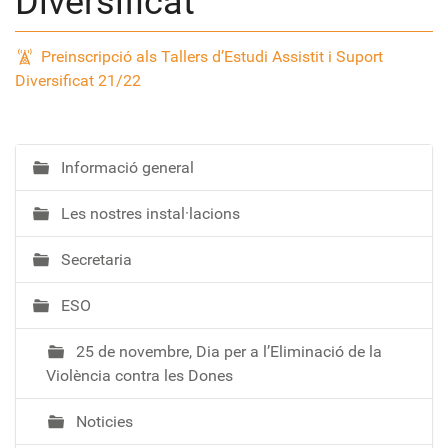
Diversificat
Preinscripció als Tallers d’Estudi Assistit i Suport
Diversificat 21/22
Informació general
N
a
Les nostres instal·lacions
v
e
Secretaria
g
a
ESO
c
i
25 de novembre, Dia per a l’Eliminació de la
ó
Violència contra les Dones
Noticies