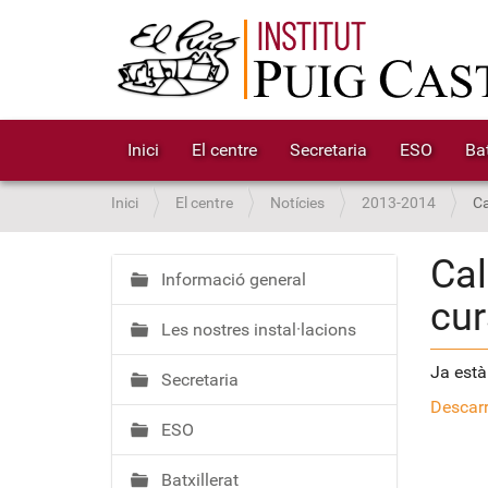
Inici
El centre
Secretaria
ESO
Bat
S
Inici
El centre
Notícies
2013-2014
Ca
o
u
Cal
a
Informació general
N
cur
:
a
Les nostres instal·lacions
v
e
Ja està
Secretaria
g
Descarr
a
ESO
c
i
Batxillerat