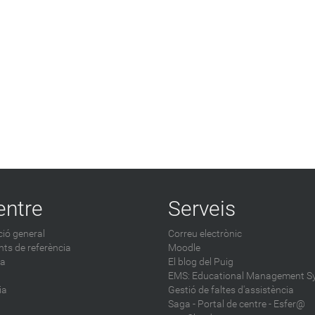
entre
Serveis
ió general
Correu electrònic
ts de referència
Moodle
ca
El blog del Puig
EMS: Educational Management S
ia
Gestió de faltes d'assistència
Saga
-
Portal de centre - Esfer@