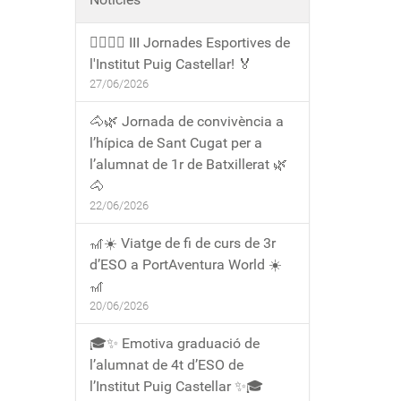
🏃‍♀️🏃‍♂️ III Jornades Esportives de
l'Institut Puig Castellar! 🏅
27/06/2026
🐴🌿 Jornada de convivència a
l’hípica de Sant Cugat per a
l’alumnat de 1r de Batxillerat 🌿
🐴
22/06/2026
🎢☀️ Viatge de fi de curs de 3r
d’ESO a PortAventura World ☀️
🎢
20/06/2026
🎓✨ Emotiva graduació de
l’alumnat de 4t d’ESO de
l’Institut Puig Castellar ✨🎓