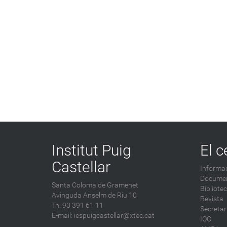
Institut Puig
El c
Castellar
Informac
Documen
Santa Coloma de Gramenet
Bibliote
Avinguda Anselm de Riu 10
Revista
Tn: 93 391 61 11
Secretar
E-mail:
iespuigcastellar@xtec.cat
IOC