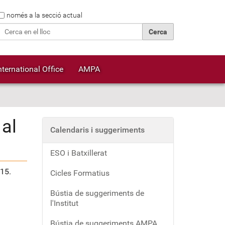
Cerca
només a la secció actual
Cerca avançada…
nternational Office
AMPA
 al
Calendaris i suggeriments
ESO i Batxillerat
015.
Cicles Formatius
Bústia de suggeriments de
l'Institut
Bústia de suggeriments AMPA