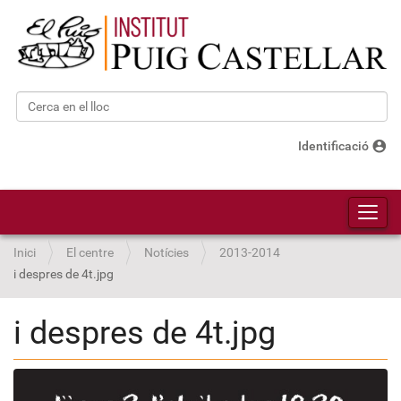
Cerca
Cerca avançada…
account_circle
Identificació
Toggl
Inici
El centre
Notícies
2013-2014
i despres de 4t.jpg
i despres de 4t.jpg