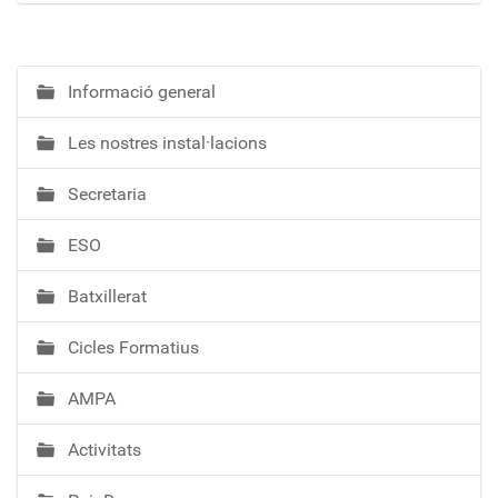
Informació general
N
a
Les nostres instal·lacions
v
e
Secretaria
g
a
ESO
c
i
Batxillerat
ó
Cicles Formatius
AMPA
Activitats