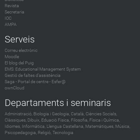
Revista
Secretaria
IOC
AMPA
Serveis
Correu electrònic
Moodle
El blog del Puig
EMS: Educational Management System
Gestió de faltes d'assistència
Saga
-
Portal de centre - Esfer@
ownCloud
Departaments i seminaris
Administració,
Biologia i Geologia,
Català,
Ciències Socials,
Clàssiques,
Dibuix,
Eduació Física,
Filosofia,
Física i Química,
Idiomes,
Informàtica,
Llengua Castellana,
Matemàtiques,
Música,
Psicopedagogia,
Religió,
Tecnologia