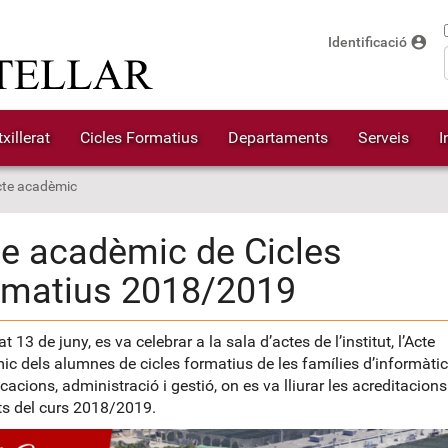
account_circle
Identificació
xillerat
Cicles Formatius
Departaments
Serveis
I
te acadèmic
e acadèmic de Cicles
rmatius 2018/2019
t 13 de juny, es va celebrar a la sala d’actes de l’institut, l’Acte
c dels alumnes de cicles formatius de les famílies d’informàtic
acions, administració i gestió, on es va lliurar les acreditacions
s del curs 2018/2019.