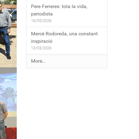
Pere Ferreres: tota la vida,
periodista
16/05/2026
Mercè Rodoreda, una constant
inspiració
13/03/2026
E
More…
n
t
r
a
d
e
s
a
l
b