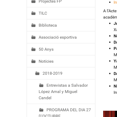
Projectes FP
I
A l'Act
TILC
acadèm
J
Biblioteca
X
N
Associació esportiva
D
P
50 Anys
M
Y
Notícies
M
2018-2019
D
M
Entrevistas a Salvador
N
López Arnal y Miguel
I
Candel
PROGRAMA DEL DIA 27
D'OCTUBRE