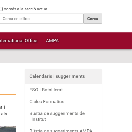
Cerca
només a la secció actual
Cerca avançada…
nternational Office
AMPA
Calendaris i suggeriments
ESO i Batxillerat
Cicles Formatius
a i
Bústia de suggeriments de
 als
l'Institut
Bústia de suggeriments AMPA