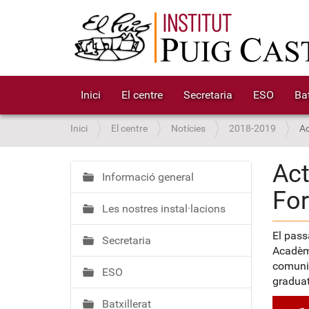
Inici
El centre
Secretaria
ESO
Bat
S
Inici
El centre
Notícies
2018-2019
Ac
o
u
Act
a
Informació general
N
Fo
:
a
Les nostres instal·lacions
v
e
El passa
Secretaria
g
Acadèmi
a
comunic
ESO
c
graduat
i
Batxillerat