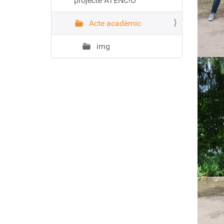
projecte ATENC!Ó
Acte acadèmic
img