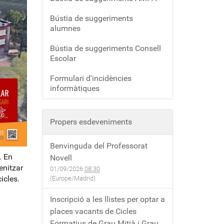
Bústia de suggeriments
alumnes
Bústia de suggeriments Consell
Escolar
Formulari d'incidències
informàtiques
Propers esdeveniments
Benvinguda del Professorat
. En
Novell
enitzar
01/09/2026
08:30
icles.
(Europe/Madrid)
Inscripció a les llistes per optar a
places vacants de Cicles
Formatius de Grau Mitjà i Grau