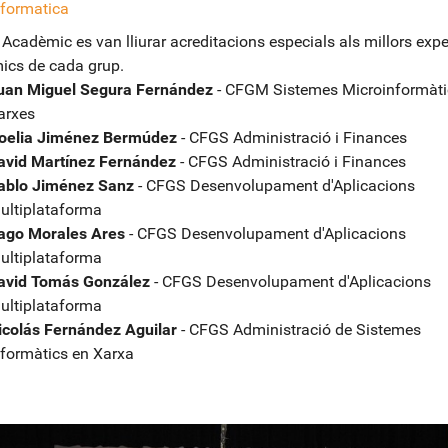
nformatica
e Acadèmic es van lliurar acreditacions especials als millors exp
ics de cada grup.
uan Miguel Segura Fernández
- CFGM Sistemes Microinformàtic
arxes
oelia Jiménez Bermúdez
- CFGS Administració i Finances
avid Martínez Fernández
- CFGS Administració i Finances
ablo Jiménez Sanz
- CFGS Desenvolupament d'Aplicacions
ultiplataforma
ago Morales Ares
- CFGS Desenvolupament d'Aplicacions
ultiplataforma
avid Tomás González
- CFGS Desenvolupament d'Aplicacions
ultiplataforma
icolás Fernández Aguilar
- CFGS Administració de Sistemes
nformàtics en Xarxa