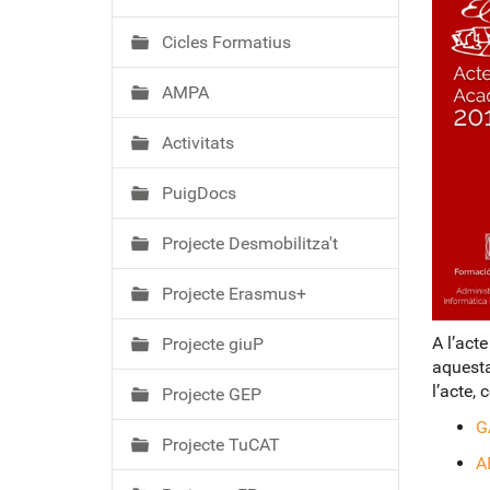
ó
Cicles Formatius
AMPA
Activitats
PuigDocs
Projecte Desmobilitza't
Projecte Erasmus+
A l’act
Projecte giuP
aquesta
l’acte,
Projecte GEP
G
Projecte TuCAT
A