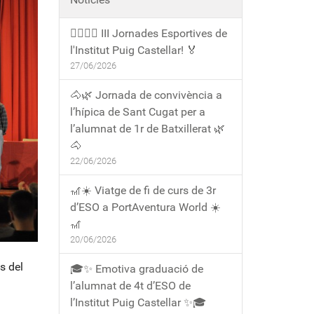
🏃‍♀️🏃‍♂️ III Jornades Esportives de
l'Institut Puig Castellar! 🏅
27/06/2026
🐴🌿 Jornada de convivència a
l’hípica de Sant Cugat per a
l’alumnat de 1r de Batxillerat 🌿
🐴
22/06/2026
🎢☀️ Viatge de fi de curs de 3r
d’ESO a PortAventura World ☀️
🎢
20/06/2026
s del
🎓✨ Emotiva graduació de
l’alumnat de 4t d’ESO de
l’Institut Puig Castellar ✨🎓