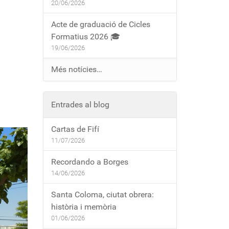
20/06/2026
Acte de graduació de Cicles
Formatius 2026 🎓
19/06/2026
Més notícies…
Entrades al blog
Cartas de Fifí
11/07/2026
Recordando a Borges
14/06/2026
Santa Coloma, ciutat obrera:
història i memòria
01/06/2026