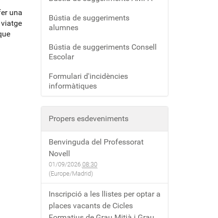
fer una
Bústia de suggeriments
 viatge
alumnes
 que
Bústia de suggeriments Consell
Escolar
Formulari d'incidències
informàtiques
Propers esdeveniments
Benvinguda del Professorat
Novell
01/09/2026
08:30
(Europe/Madrid)
Inscripció a les llistes per optar a
places vacants de Cicles
Formatius de Grau Mitjà i Grau