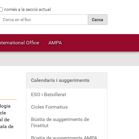
Cerca
només a la secció actual
Cerca avançada…
nternational Office
AMPA
Calendaris i suggeriments
ESO i Batxillerat
logia
Cicles Formatius
cle
Bústia de suggeriments de
al de
l'Institut
sala de
Bústia de suggeriments AMPA