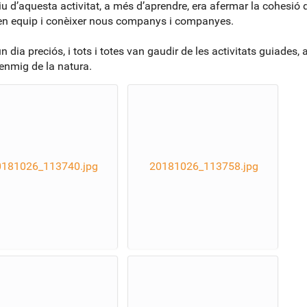
tiu d’aquesta activitat, a més d’aprendre, era afermar la cohesió 
 en equip i conèixer nous companys i companyes.
n dia preciós, i tots i totes van gaudir de les activitats guiades, 
 enmig de la natura.
0181026_113740.jpg
20181026_113758.jpg