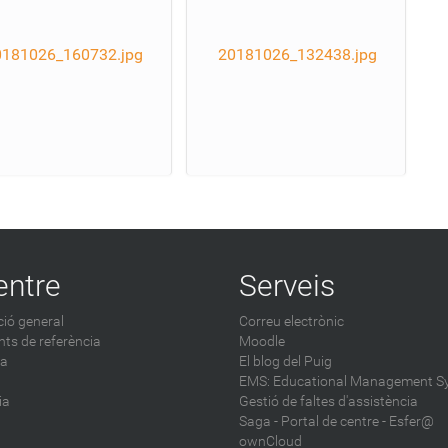
0181026_160732.jpg
20181026_132438.jpg
entre
Serveis
ió general
Correu electrònic
ts de referència
Moodle
ca
El blog del Puig
EMS: Educational Management S
ia
Gestió de faltes d'assistència
Saga
-
Portal de centre - Esfer@
ownCloud