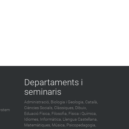
Departaments i
seminaris
Administració,
Biologia i Geologia,
Català,
Ciències Socials,
Clàssiques,
Dibuix,
ystem
Eduació Física,
Filosofia,
Física i Química,
Idiomes,
Informàtica,
Llengua Castellana,
Matemàtiques,
Música,
Psicopedagogia,