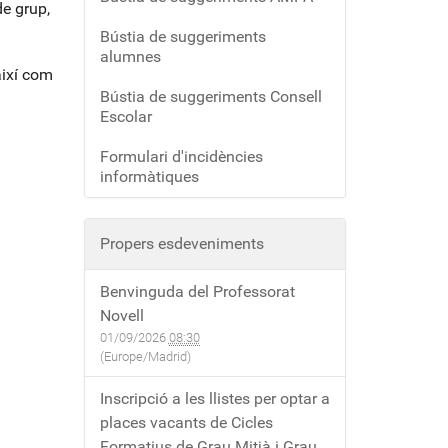
de grup,
Bústia de suggeriments
alumnes
així com
Bústia de suggeriments Consell
Escolar
Formulari d'incidències
informàtiques
Propers esdeveniments
Benvinguda del Professorat
Novell
01/09/2026
08:30
(Europe/Madrid)
Inscripció a les llistes per optar a
places vacants de Cicles
Formatius de Grau Mitjà i Grau