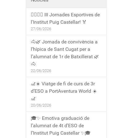
🏃‍♀️🏃‍♂️ III Jornades Esportives de
l'Institut Puig Castellar! 🏅
27/06/2026
🐴🌿 Jornada de convivència a
l’hípica de Sant Cugat per a
l’alumnat de 1r de Batxillerat 🌿
🐴
22/06/2026
🎢☀️ Viatge de fi de curs de 3r
d’ESO a PortAventura World ☀️
🎢
20/06/2026
🎓✨ Emotiva graduació de
l’alumnat de 4t d’ESO de
l’Institut Puig Castellar ✨🎓