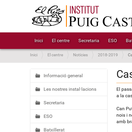
Inici
El centre
Secretaria
ESO
Bat
S
Inici
El centre
Notícies
2018-2019
Ca
o
u
Ca
a
Informació general
N
:
a
Les nostres instal·lacions
El pass
v
a la ca
e
Secretaria
g
Can Put
a
nois i 
ESO
c
amb bra
i
Batxillerat