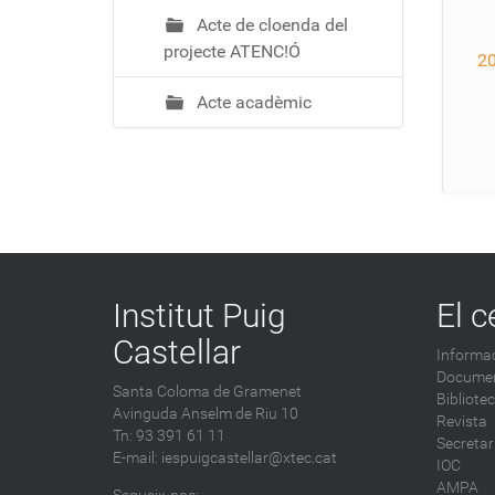
Acte de cloenda del
projecte ATENC!Ó
2
Acte acadèmic
Institut Puig
El c
Castellar
Informac
Documen
Santa Coloma de Gramenet
Bibliote
Avinguda Anselm de Riu 10
Revista
Tn: 93 391 61 11
Secretar
E-mail:
iespuigcastellar@xtec.cat
IOC
AMPA