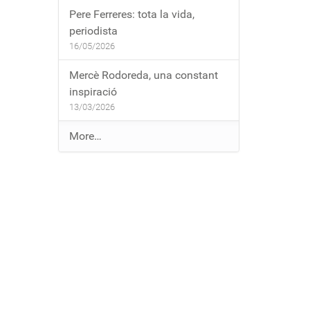
Pere Ferreres: tota la vida,
periodista
16/05/2026
Mercè Rodoreda, una constant
inspiració
13/03/2026
E
More…
n
t
r
a
d
e
s
a
l
b