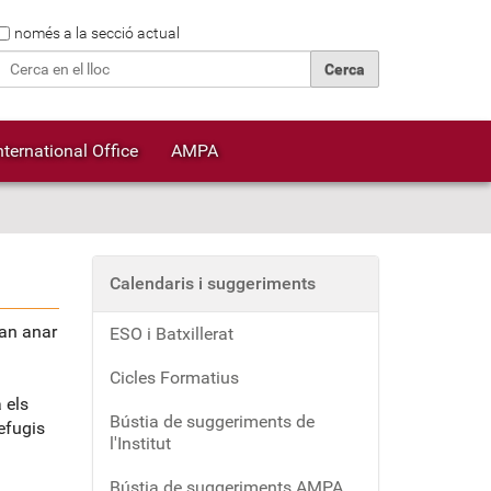
Cerca
només a la secció actual
Cerca avançada…
nternational Office
AMPA
Calendaris i suggeriments
van anar
ESO i Batxillerat
Cicles Formatius
 els
Bústia de suggeriments de
efugis
l'Institut
Bústia de suggeriments AMPA