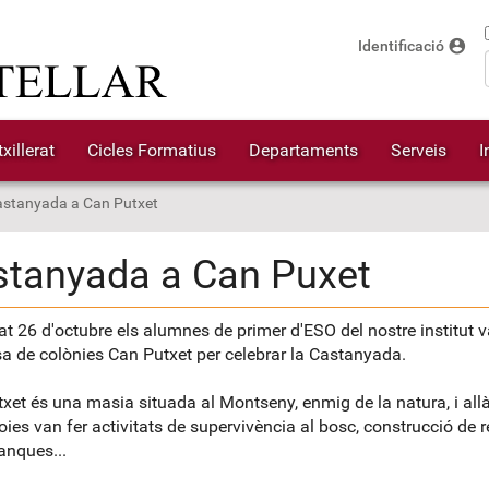
account_circle
Identificació
xillerat
Cicles Formatius
Departaments
Serveis
I
stanyada a Can Putxet
stanyada a Can Puxet
at 26 d'octubre els alumnes de primer d'ESO del nostre institut 
sa de colònies Can Putxet per celebrar la Castanyada.
xet és una masia situada al Montseny, enmig de la natura, i allà
noies van fer activitats de supervivència al bosc, construcció de r
nques...