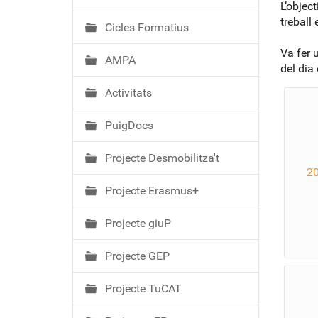
ó
L’objec
treball
Cicles Formatius
Va fer u
AMPA
del dia
Activitats
PuigDocs
Projecte Desmobilitza't
2
Projecte Erasmus+
Projecte giuP
Projecte GEP
Projecte TuCAT