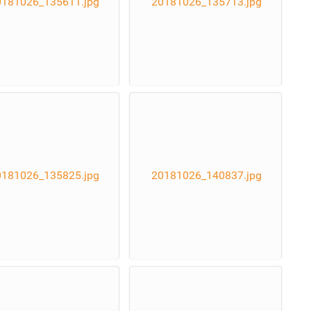
0181026_135611.jpg
20181026_135713.jpg
0181026_135825.jpg
20181026_140837.jpg