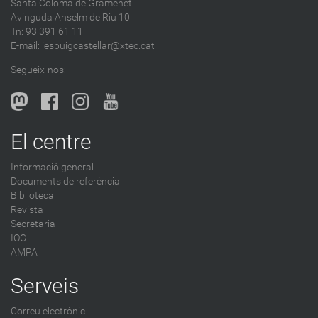
Santa Coloma de Gramenet
e
Avinguda Anselm de Riu 10
s
Tn: 93 391 61 11
a
E-mail:
iespuigcastellar@xtec.cat
l
Segueix-nos:
b
l
o
g
El centre
-
Informació general
Documents de referència
Biblioteca
Revista
Secretaria
IOC
AMPA
Serveis
Correu electrònic