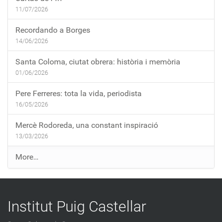
11/07/2026
Recordando a Borges
14/06/2026
Santa Coloma, ciutat obrera: història i memòria
01/06/2026
Pere Ferreres: tota la vida, periodista
16/05/2026
Mercè Rodoreda, una constant inspiració
13/03/2026
E
More…
n
t
r
Institut Puig Castellar
a
d