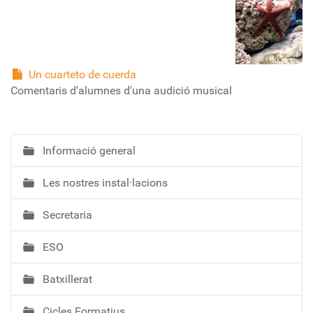
Un cuarteto de cuerda
Comentaris d'alumnes d'una audició musical
Informació general
N
a
Les nostres instal·lacions
v
e
Secretaria
g
a
ESO
c
i
Batxillerat
ó
Cicles Formatius