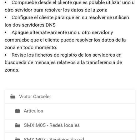
Compruebe desde el cliente que es posible utilizar uno u
otro servidor para resolver los datos de la zona
Configure el cliente para que en su resolver se utilicen
los dos servidores DNS
Apague alternativamente uno u otro servidor y
compruebe que el cliente puede resolver los datos de la
zona en todo momento.
Revise los ficheros de registro de los servidores en
búsqueda de mensajes relativos a la transferencia de
zonas.
Victor Carceler
N
a
Artículos
v
e
SMX M05 - Redes locales
g
a
SMX M07 - Servicios de red