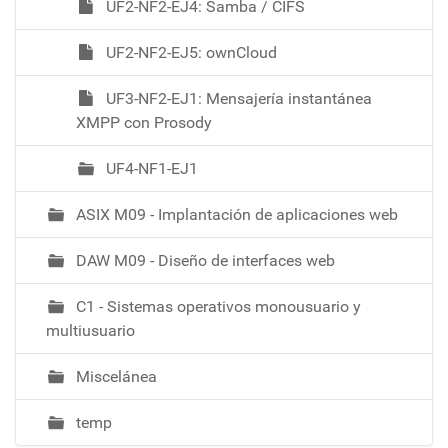
UF2-NF2-EJ4: Samba / CIFS
UF2-NF2-EJ5: ownCloud
UF3-NF2-EJ1: Mensajería instantánea
XMPP con Prosody
UF4-NF1-EJ1
ASIX M09 - Implantación de aplicaciones web
DAW M09 - Diseño de interfaces web
C1 - Sistemas operativos monousuario y
multiusuario
Miscelánea
temp