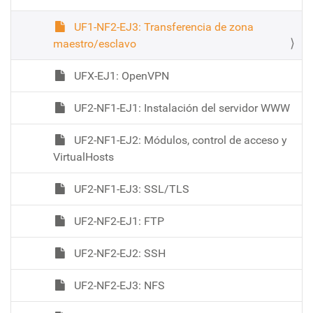
UF1-NF2-EJ3: Transferencia de zona
maestro/esclavo
UFX-EJ1: OpenVPN
UF2-NF1-EJ1: Instalación del servidor WWW
UF2-NF1-EJ2: Módulos, control de acceso y
VirtualHosts
UF2-NF1-EJ3: SSL/TLS
UF2-NF2-EJ1: FTP
UF2-NF2-EJ2: SSH
UF2-NF2-EJ3: NFS