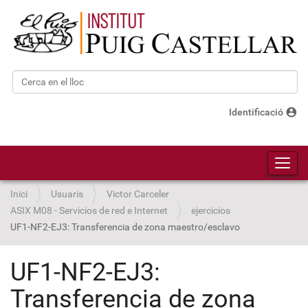
Cerca
Cerca avançada…
account_circle
Identificació
Toggl
Inici
Usuaris
Victor Carceler
ASIX M08 - Servicios de red e Internet
ejercicios
UF1-NF2-EJ3: Transferencia de zona maestro/esclavo
UF1-NF2-EJ3:
Transferencia de zona