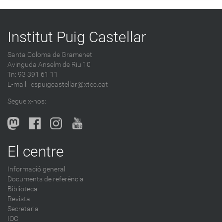
Institut Puig Castellar
Santa Coloma de Gramenet
Avinguda Anselm de Riu 10
Tn: 93 391 61 11
E-mail:
iespuigcastellar@xtec.cat
Segueix-nos:
El centre
Informació general
Documents de referència
Biblioteca
Revista
Secretaria
IOC