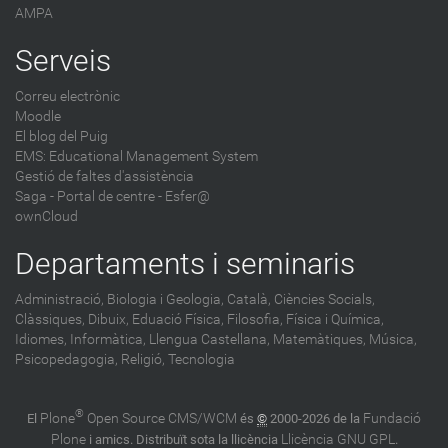
AMPA
Serveis
Correu electrònic
Moodle
El blog del Puig
EMS: Educational Management System
Gestió de faltes d'assistència
Saga
-
Portal de centre - Esfer@
ownCloud
Departaments i seminaris
Administració,
Biologia i Geologia,
Català,
Ciències Socials,
Clàssiques,
Dibuix,
Eduació Física,
Filosofia,
Física i Química,
Idiomes,
Informàtica,
Llengua Castellana,
Matemàtiques,
Música,
Psicopedagogia,
Religió,
Tecnologia
®
Plone
Open Source CMS/WCM
Fundació
El
és
©
2000-2026 de la
Plone
Llicència GNU GPL
i amics. Distribuït sota la llicència
.