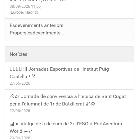
08/09/2026
11:00
(Europe/Madrid)
Esdeveniments anteriors…
Propers esdeveniments…
Notícies
🏃‍♀️🏃‍♂️ III Jornades Esportives de l'Institut Puig
Castellar! 🏅
27/06/2026
🐴🌿 Jornada de convivència a l’hípica de Sant Cugat
per a l’alumnat de 1r de Batxillerat 🌿🐴
22/06/2026
🎢☀️ Viatge de fi de curs de 3r d’ESO a PortAventura
World ☀️🎢
20/06/2026