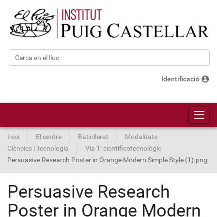
Cerca
Cerca avançada…
account_circle
Identificació
Toggl
Inici
El centre
Batxillerat
Modalitats
Ciències i Tecnologia
Via 1: cientificotecnològic
Persuasive Research Poster in Orange Modern Simple Style (1).png
Persuasive Research
Poster in Orange Modern