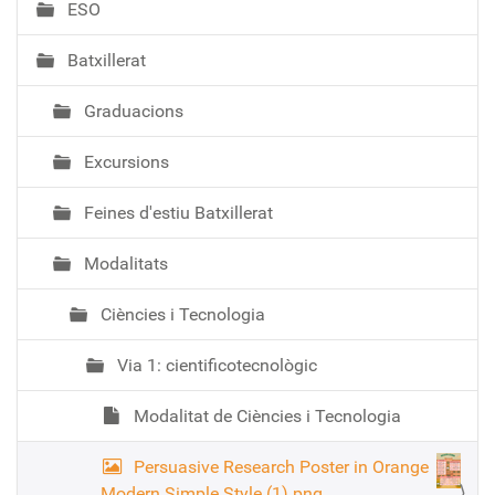
ESO
c
i
Batxillerat
ó
Graduacions
Excursions
Feines d'estiu Batxillerat
Modalitats
Ciències i Tecnologia
Via 1: cientificotecnològic
Modalitat de Ciències i Tecnologia
Persuasive Research Poster in Orange
Modern Simple Style (1).png