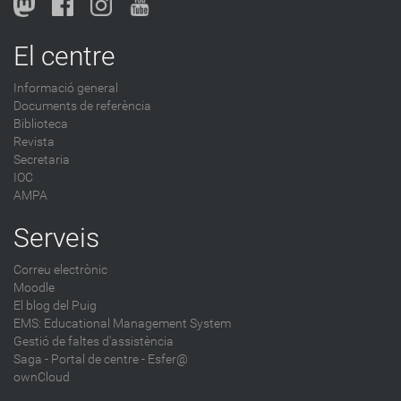
o
g
El centre
-
Informació general
Documents de referència
Biblioteca
Revista
Secretaria
IOC
AMPA
Serveis
Correu electrònic
Moodle
El blog del Puig
EMS: Educational Management System
Gestió de faltes d'assistència
Saga
-
Portal de centre - Esfer@
ownCloud