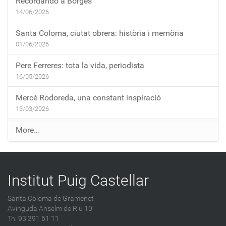
Recordando a Borges
14/06/2026
Santa Coloma, ciutat obrera: història i memòria
01/06/2026
Pere Ferreres: tota la vida, periodista
16/05/2026
Mercè Rodoreda, una constant inspiració
13/03/2026
E
More…
n
t
r
Institut Puig Castellar
a
d
Santa Coloma de Gramenet
e
Avinguda Anselm de Riu 10
s
Tn: 93 391 61 11