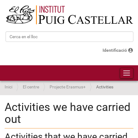
Cerca
Cerca avançada…
account_circle
Identificació
Toggl
Inici
El centre
Projecte Erasmus+
Activities
Activities we have carried
out
Activities that we have carried