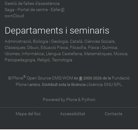
Gestió de faltes d'assistència
Saga
-
Portal de centre - Esfer@
ownCloud
Departaments i seminaris
Administració,
Biologia i Geologia,
Català,
Ciències Socials,
Clàssiques,
Dibuix,
Eduació Física,
Filosofia,
Física i Química,
Idiomes,
Informàtica,
Llengua Castellana,
Matemàtiques,
Música,
Psicopedagogia,
Religió,
Tecnologia
®
Plone
Open Source CMS/WCM
Fundació
El
és
©
2000-2026 de la
Plone
Llicència GNU GPL
i amics. Distribuït sota la llicència
.
Powered by Plone & Python
Mapa del lloc
Accessibilitat
Contacte