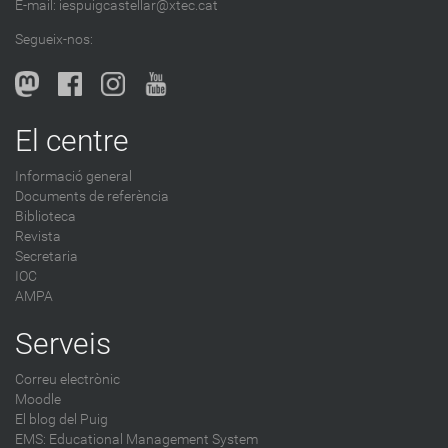
a
E-mail:
iespuigcastellar@xtec.cat
l
Segueix-nos:
b
l
o
g
El centre
-
Informació general
Documents de referència
Biblioteca
Revista
Secretaria
IOC
AMPA
Serveis
Correu electrònic
Moodle
El blog del Puig
EMS: Educational Management System