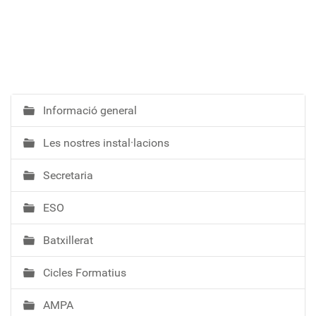
Informació general
N
a
Les nostres instal·lacions
v
e
Secretaria
g
a
ESO
c
i
Batxillerat
ó
Cicles Formatius
AMPA