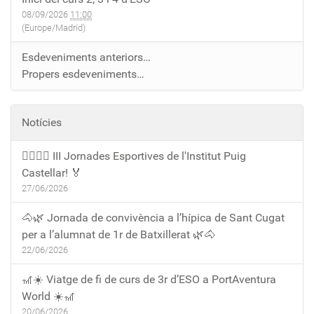
08/09/2026
11:00
(Europe/Madrid)
Esdeveniments anteriors…
Propers esdeveniments…
Notícies
🏃‍♀️🏃‍♂️ III Jornades Esportives de l'Institut Puig
Castellar! 🏅
27/06/2026
🐴🌿 Jornada de convivència a l’hípica de Sant Cugat
per a l’alumnat de 1r de Batxillerat 🌿🐴
22/06/2026
🎢☀️ Viatge de fi de curs de 3r d’ESO a PortAventura
World ☀️🎢
20/06/2026