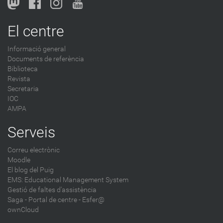
o
g
El centre
-
Informació general
Documents de referència
Biblioteca
Revista
Secretaria
IOC
AMPA
Serveis
Correu electrònic
Moodle
El blog del Puig
EMS: Educational Management System
Gestió de faltes d'assistència
Saga
-
Portal de centre - Esfer@
ownCloud