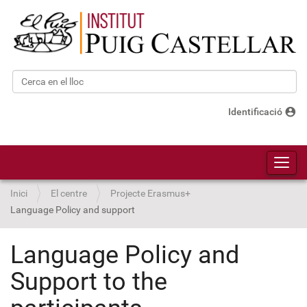
Cerca
Cerca avançada…
account_circle
Identificació
Toggl
Inici
El centre
Projecte Erasmus+
Language Policy and support
Language Policy and
Support to the