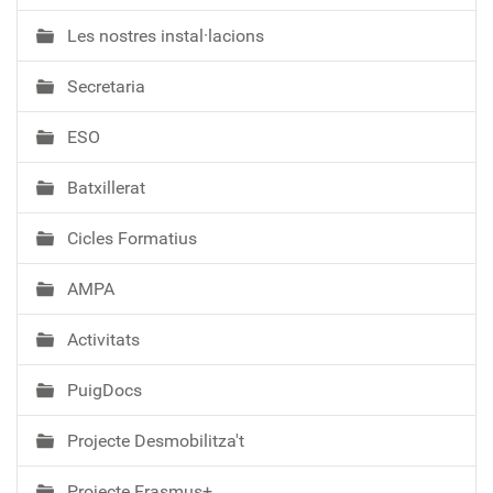
a
Les nostres instal·lacions
v
e
Secretaria
g
a
ESO
c
i
Batxillerat
ó
Cicles Formatius
AMPA
Activitats
PuigDocs
Projecte Desmobilitza't
Projecte Erasmus+